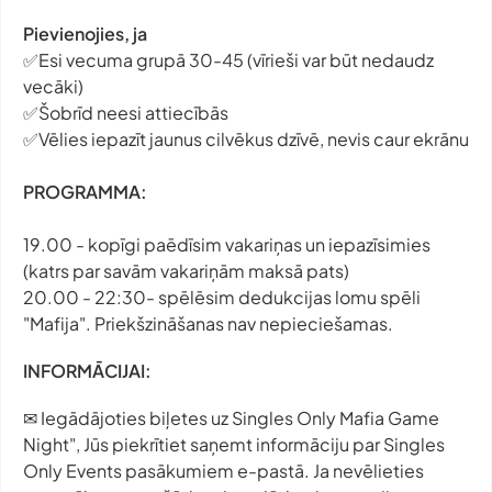
Pievienojies, ja
✅Esi vecuma grupā 30-45 (vīrieši var būt nedaudz
vecāki)
✅Šobrīd neesi attiecībās
✅Vēlies iepazīt jaunus cilvēkus dzīvē, nevis caur ekrānu
PROGRAMMA:
19.00 - kopīgi paēdīsim vakariņas un iepazīsimies
(katrs par savām vakariņām maksā pats)
20.00 - 22:30- spēlēsim dedukcijas lomu spēli
"Mafija". Priekšzināšanas nav nepieciešamas.
INFORMĀCIJAI:
✉ Iegādājoties biļetes uz Singles Only Mafia Game
Night", Jūs piekrītiet saņemt informāciju par Singles
Only Events pasākumiem e-pastā. Ja nevēlieties