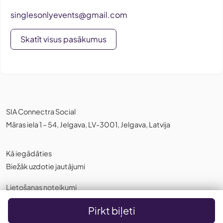
singlesonlyevents@gmail.com
Skatīt visus pasākumus
SIA Connectra Social
Māras iela 1 – 54, Jelgava, LV-3001, Jelgava, Latvija
Kā iegādāties
Biežāk uzdotie jautājumi
Lietošanas noteikumi
Privātuma politika
,
Sīkdatnes
Pirkt biļeti