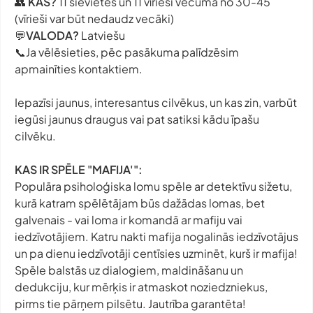
👥
KAS?
11 sievietes un 11 vīrieši vecumā no 30-45
(vīrieši var būt nedaudz vecāki)
💬
VALODA?
Latviešu
📞Ja vēlēsieties, pēc pasākuma palīdzēsim
apmainīties kontaktiem.
Iepazīsi jaunus, interesantus cilvēkus, un kas zin, varbūt
iegūsi jaunus draugus vai pat satiksi kādu īpašu
cilvēku.
KAS IR SPĒLE "MAFIJA'":
Populāra psiholoģiska lomu spēle ar detektīvu sižetu,
kurā katram spēlētājam būs dažādas lomas, bet
galvenais - vai loma ir komandā ar mafiju vai
iedzīvotājiem. Katru nakti mafija nogalinās iedzīvotājus
un pa dienu iedzīvotāji centīsies uzminēt, kurš ir mafija!
Spēle balstās uz dialogiem, maldināšanu un
dedukciju, kur mērķis ir atmaskot noziedzniekus,
pirms tie pārņem pilsētu. Jautrība garantēta!