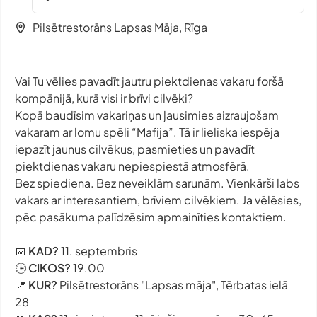
Pilsētrestorāns Lapsas Māja, Rīga
Vai Tu vēlies pavadīt jautru piektdienas vakaru foršā
kompānijā, kurā visi ir brīvi cilvēki?
Kopā baudīsim vakariņas un ļausimies aizraujošam
vakaram ar lomu spēli “Mafija”. Tā ir lieliska iespēja
iepazīt jaunus cilvēkus, pasmieties un pavadīt
piektdienas vakaru nepiespiestā atmosfērā.
Bez spiediena. Bez neveiklām sarunām. Vienkārši labs
vakars ar interesantiem, brīviem cilvēkiem. Ja vēlēsies,
pēc pasākuma palīdzēsim apmainīties kontaktiem.
📅
KAD?
11. septembris
🕒
CIKOS?
19.00
📍
KUR?
Pilsētrestorāns "Lapsas māja", Tērbatas ielā
28