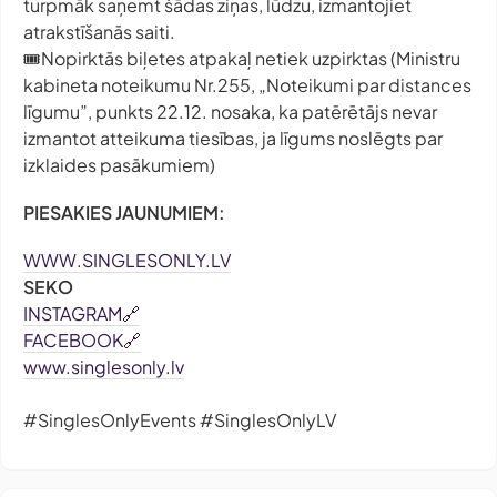
turpmāk saņemt šādas ziņas, lūdzu, izmantojiet
atrakstīšanās saiti.
🎟Nopirktās biļetes atpakaļ netiek uzpirktas (Ministru
kabineta noteikumu Nr.255, „Noteikumi par distances
līgumu”, punkts 22.12. nosaka, ka patērētājs nevar
izmantot atteikuma tiesības, ja līgums noslēgts par
izklaides pasākumiem)
PIESAKIES JAUNUMIEM:
WWW.SINGLESONLY.LV
SEKO
INSTAGRAM🔗
FACEBOOK🔗
www.singlesonly.lv
#SinglesOnlyEvents #SinglesOnlyLV