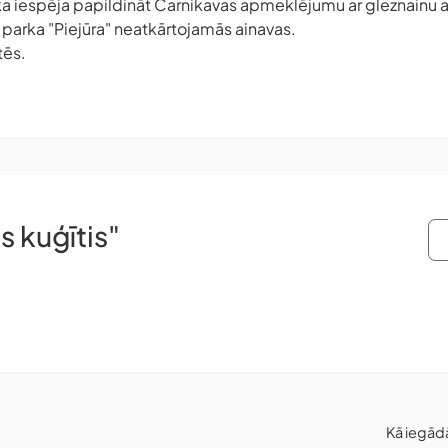
eliska iespēja papildināt Carnikavas apmeklējumu ar gleznain
parka "Piejūra" neatkārtojamās ainavas.
tēs.
s kuģītis"
Kā iegād