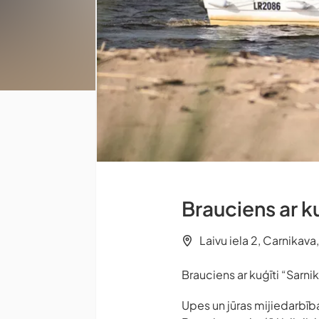
Brauciens ar k
Laivu iela 2, Carnikava
Brauciens ar kuģīti “Sarni
Upes un jūras mijiedarbīb