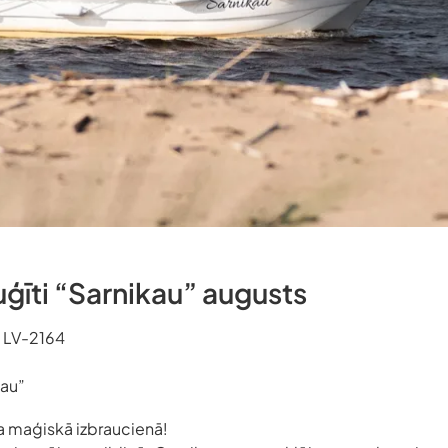
uģīti “Sarnikau” augusts
, LV-2164
kau”
a maģiskā izbraucienā!