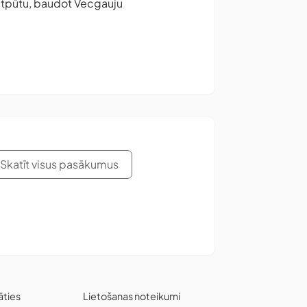
u atpūtu, baudot Vecgauju
Skatīt visus pasākumus
āties
Lietošanas noteikumi