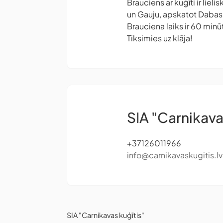
Brauciens ar kuģīti ir li
un Gauju, apskatot Dabas 
Brauciena laiks ir 60 minū
Tiksimies uz klāja!
SIA "Carnikava
+37126011966
info@carnikavaskugitis.lv
SIA "Carnikavas kuģītis"