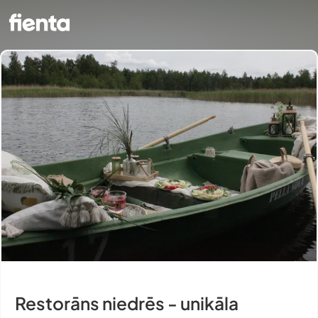
Restorāns niedrēs - unikāla