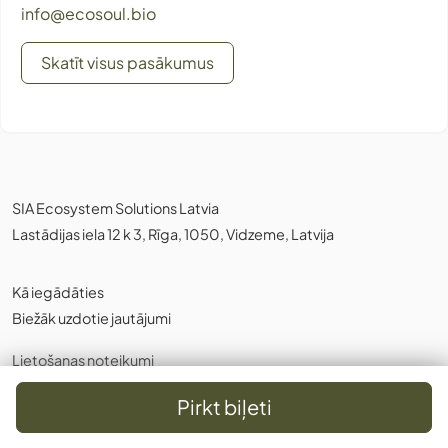
info@ecosoul.bio
Skatīt visus pasākumus
SIA Ecosystem Solutions Latvia
Lastādijas iela 12 k 3, Rīga, 1050, Vidzeme, Latvija
Kā iegādāties
Biežāk uzdotie jautājumi
Lietošanas noteikumi
Privātuma politika
,
Sīkdatnes
Pirkt biļeti