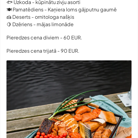
🐟 Uzkoda - kūpinātu zivju asorti
🍽️ Pamatēdiens - Kaņiera loms gājputnu gaumē
🍰 Deserts - ornitologa našķis
🍋 Dzēriens - mājas limonāde
Pieredzes cena diviem - 60 EUR.
Pieredzes cena trijatā - 90 EUR.