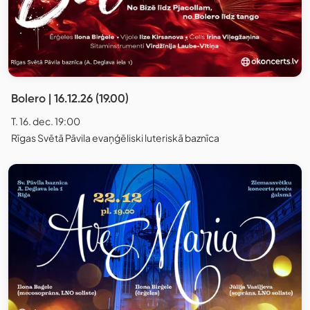
Bolero | 16.12.26 (19.00)
T. 16. dec. 19:00
Rīgas Svētā Pāvila evaņģēliski luteriskā baznīca