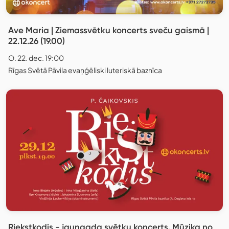
Ave Maria | Ziemassvētku koncerts sveču gaismā |
22.12.26 (19.00)
O. 22. dec. 19:00
Rīgas Svētā Pāvila evaņģēliski luteriskā baznīca
Riekstkodis - jaungada svētku koncerts. Mūzika no