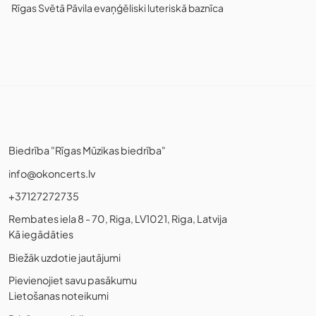
Rīgas Svētā Pāvila evaņģēliski luteriskā baznīca
Biedrība "Rīgas Mūzikas biedrība"
info@okoncerts.lv
+37127272735
Rembates iela 8 - 70, Riga, LV1021, Riga, Latvija
Kā iegādāties
Biežāk uzdotie jautājumi
Pievienojiet savu pasākumu
Lietošanas noteikumi