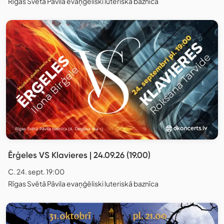
Rīgas Svētā Pāvila evaņģēliski luteriskā baznīca
Ērģeles VS Klavieres | 24.09.26 (19.00)
C. 24. sept. 19:00
Rīgas Svētā Pāvila evaņģēliski luteriskā baznīca