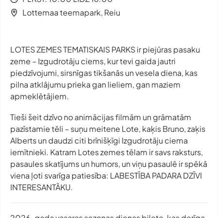
Lottemaa teemapark, Reiu
LOTES ZEMES TEMATISKAIS PARKS ir piejūras pasaku
zeme – Izgudrotāju ciems, kur tevi gaida jautri
piedzīvojumi, sirsnīgas tikšanās un vesela diena, kas
pilna atklājumu prieka gan lieliem, gan maziem
apmeklētājiem.
Tieši šeit dzīvo no animācijas filmām un grāmatām
pazīstamie tēli – suņu meitene Lote, kaķis Bruno, zaķis
Alberts un daudzi citi brīnišķīgi Izgudrotāju ciema
iemītnieki. Katram Lotes zemes tēlam ir savs raksturs,
pasaules skatījums un humors, un viņu pasaulē ir spēkā
viena ļoti svarīga patiesība: LABESTĪBA PADARA DZĪVI
INTERESANTĀKU.
2026. gada vasaras sezonas dienas biļete, kas derīga