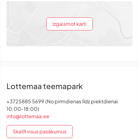
Izgaismot karti
Lottemaa teemapark
+3725885 5699 (No pirmdienas līdz piektdienai
10:00-18:00)
info@lottemaa.ee
Skatīt visus pasākumus