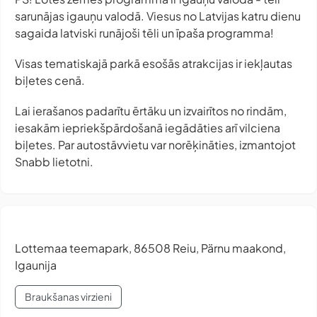
sarunājas igauņu valodā. Viesus no Latvijas katru dienu
sagaida latviski runājoši tēli un īpaša programma!
Visas tematiskajā parkā esošās atrakcijas ir iekļautas
biļetes cenā.
Lai ierašanos padarītu ērtāku un izvairītos no rindām,
iesakām iepriekšpārdošanā iegādāties arī vilciena
biļetes. Par autostāvvietu var norēķināties, izmantojot
Snabb
lietotni.
Lottemaa teemapark, 86508 Reiu, Pärnu maakond,
Igaunija
Braukšanas virzieni