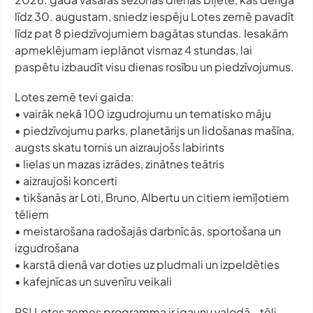
līdz 30. augustam, sniedz iespēju Lotes zemē pavadīt
līdz pat 8 piedzīvojumiem bagātas stundas. Iesakām
apmeklējumam ieplānot vismaz 4 stundas, lai
paspētu izbaudīt visu dienas rosību un piedzīvojumus.
Lotes zemē tevi gaida:
• vairāk nekā 100 izgudrojumu un tematisko māju
• piedzīvojumu parks, planetārijs un lidošanas mašīna,
augsts skatu tornis un aizraujošs labirints
• lielas un mazas izrādes, zinātnes teātris
• aizraujoši koncerti
• tikšanās ar Loti, Bruno, Albertu un citiem iemīļotiem
tēliem
• meistarošana radošajās darbnīcās, sportošana un
izgudrošana
• karstā dienā var doties uz pludmali un izpeldēties
• kafejnīcas un suvenīru veikali
PS! Lotes zemes programma ir igauņu valodā - tēli