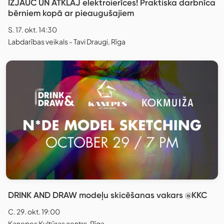
IZJAUC UN ATKLĀJ elektroierīces! Praktiska darbnīca
bērniem kopā ar pieaugušajiem
S. 17. okt. 14:30
Labdarības veikals - Tavi Draugi, Rīga
DRINK AND DRAW modeļu skicēšanas vakars @KKC
C. 29. okt. 19:00
Kaņepes Kultūras centrs, Rīga