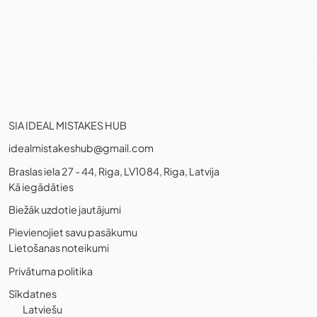
SIA IDEAL MISTAKES HUB
idealmistakeshub@gmail.com
Braslas iela 27 - 44, Riga, LV1084, Riga, Latvija
Kā iegādāties
Biežāk uzdotie jautājumi
Pievienojiet savu pasākumu
Lietošanas noteikumi
Privātuma politika
Sīkdatnes
Latviešu