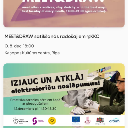
MEET&DRAW satikšanās radošajiem @KKC
O. 8. dec. 18:00
Kaņepes Kultūras centrs, Rīga