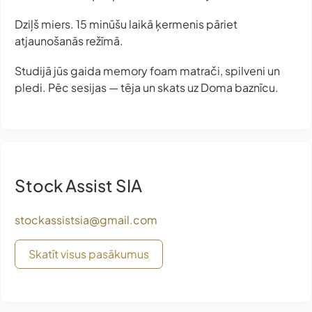
Dziļš miers. 15 minūšu laikā ķermenis pāriet
atjaunošanās režīmā.
Studijā jūs gaida memory foam matrači, spilveni un
pledi. Pēc sesijas — tēja un skats uz Doma baznīcu.
Stock Assist SIA
stockassistsia@gmail.com
Skatīt visus pasākumus