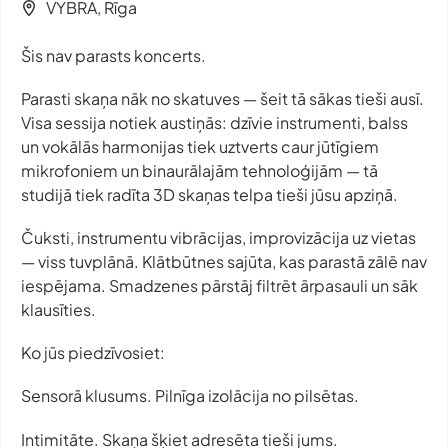
VYBRA, Rīga
Šis nav parasts koncerts.
Parasti skaņa nāk no skatuves — šeit tā sākas tieši ausī.
Visa sessija notiek austiņās: dzīvie instrumenti, balss
un vokālās harmonijas tiek uztverts caur jūtīgiem
mikrofoniem un binaurālajām tehnoloģijām — tā
studijā tiek radīta 3D skaņas telpa tieši jūsu apziņā.
Čuksti, instrumentu vibrācijas, improvizācija uz vietas
— viss tuvplānā. Klātbūtnes sajūta, kas parastā zālē nav
iespējama. Smadzenes pārstāj filtrēt ārpasauli un sāk
klausīties.
Ko jūs piedzīvosiet:
Sensorā klusums. Pilnīga izolācija no pilsētas.
Intimitāte. Skaņa šķiet adresēta tieši jums.