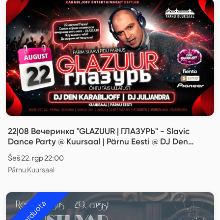
22|08 Вечеринка "GLAZUUR | ГЛАЗУРЬ" - Slavic
Dance Party @ Kuursaal | Pärnu Eesti @ DJ Den
Karabljoff & DJ JuljAndra
Šeš 22. rgp 22:00
Pärnu Kuursaal
Išparduota