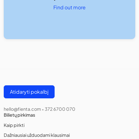
Find out more
Atidaryti pokalbį
hello@fienta.com
372 6700 070
•
Bilietų pirkimas
Kaip pirkti
Dažniausiai užduodami klausimai