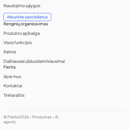
Naudojimo sąlygos
Atkurkite savo bilietus
Renginių organizavimas
Produkto apžvalga
Visos funkcijos
Kainos
Dažniausiai užduodami klausimai
Fienta
Apie mus
Kontaktai
Tinklaraštis
© Fienta 2026
Privatumas
AI
•
•
agents