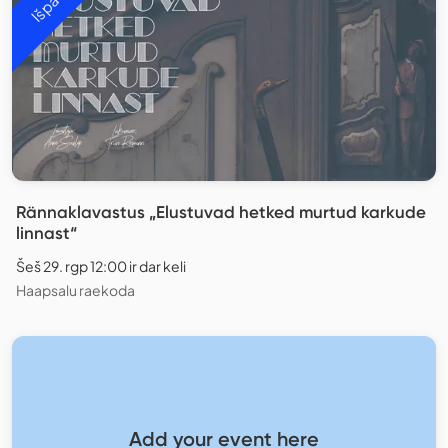
Rännaklavastus „Elustuvad hetked murtud karkude
linnast“
Šeš 29. rgp 12:00 ir dar keli
Haapsalu raekoda
Add your event here