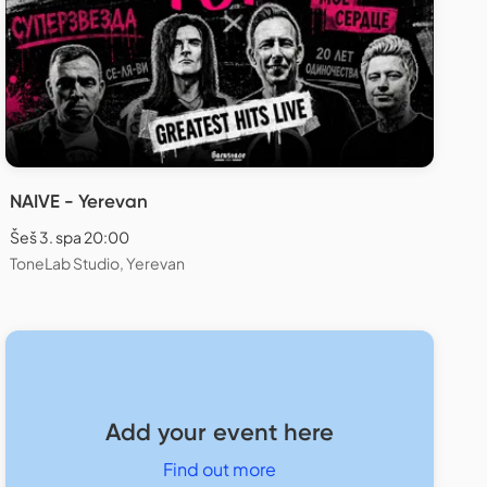
NAIVE - Yerevan
Šeš 3. spa 20:00
ToneLab Studio, Yerevan
Add your event here
Find out more