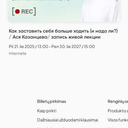
Как заставить себя больше ходить (и надо ли?)
/ Ася Казанцева/ запись живой лекции
Pir 21. lie 2025 / 13:00 - Pen 30. lie 2027 / 15:00
Internete
Bilietų pirkimas
Renginių o
Kaip pirkti
Produkto 
Dažniausiai užduodami klausimai
Visos funk