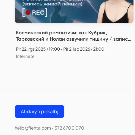
Космический романтизм: как Кубрик,
Тарковский и Нолан озвучили тишину / запись
живой лекции / Анна Виленская
Pir 22. rgs 2025 / 19:00 - Pir 2. lap 2026 / 21:00
Internete
Atidaryti pokalbį
hello@fienta.com
372 6700 070
•