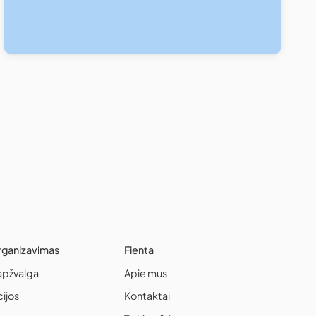
rganizavimas
Fienta
apžvalga
Apie mus
cijos
Kontaktai