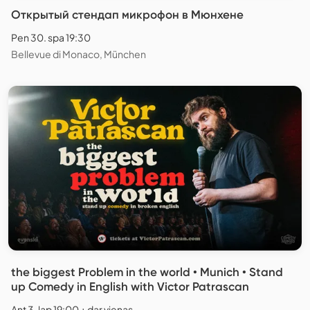
Открытый стендап микрофон в Мюнхене
Pen 30. spa 19:30
Bellevue di Monaco, München
the biggest Problem in the world • Munich • Stand
up Comedy in English with Victor Patrascan
Ant 3. lap 19:00 + dar vienas