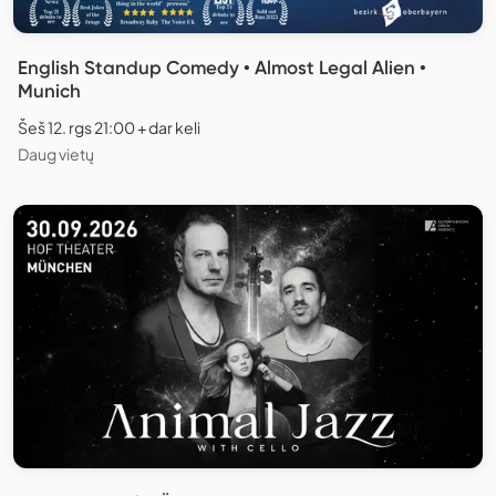
English Standup Comedy • Almost Legal Alien •
Munich
Šeš 12. rgs 21:00 + dar keli
Daug vietų