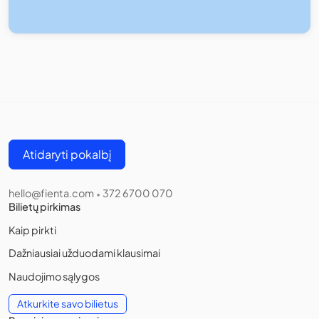
Atidaryti pokalbį
hello@fienta.com
372 6700 070
•
Bilietų pirkimas
Kaip pirkti
Dažniausiai užduodami klausimai
Naudojimo sąlygos
Atkurkite savo bilietus