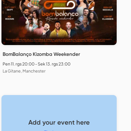
BomBalanço Kizomba Weekender
Pen 11. rgs 20:00 - Sek 13. rgs 23:00
La Gítane, Manchester
Add your event here