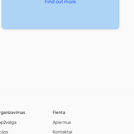
Find out more
rganizavimas
Fienta
apžvalga
Apie mus
cijos
Kontaktai