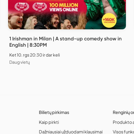
1 Irishman in Milan | A stand-up comedy show in
English | 8:30PM
Ket 10. rgs 20:30 ir dar keli
Daug vietų
Bilietų pirkimas
Renginių o
Kaip pirkti
Produkto 
Dažniausiai užduodami klausimai
Visos funk