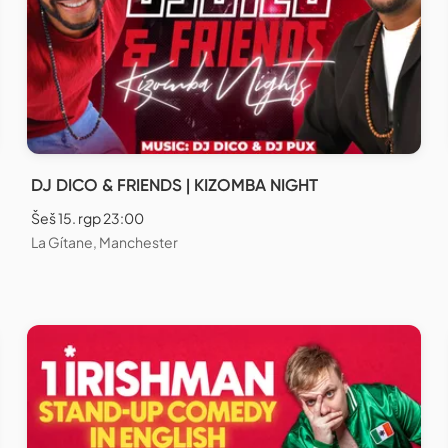
DJ DICO & FRIENDS | KIZOMBA NIGHT
Šeš 15. rgp 23:00
La Gítane, Manchester