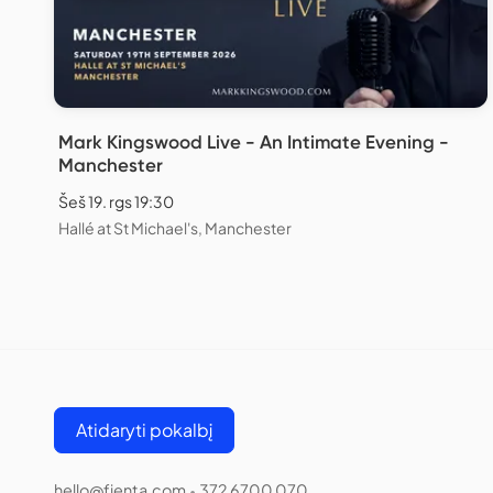
Mark Kingswood Live - An Intimate Evening -
Manchester
Šeš 19. rgs 19:30
Hallé at St Michael's, Manchester
Atidaryti pokalbį
hello@fienta.com
372 6700 070
•