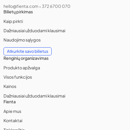
hello@fienta.com
372 6700 070
•
Bilietų pirkimas
Kaip pirkti
Dažniausiai užduodami klausimai
Naudojimo sąlygos
Atkurkite savo bilietus
Renginių organizavimas
Produkto apžvalga
Visos funkcijos
Kainos
Dažniausiai užduodami klausimai
Fienta
Apie mus
Kontaktai
Tinklaraštis