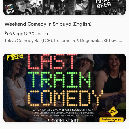
Weekend Comedy in Shibuya (English)
Šeš 8. rgp 19:30 + dar keli
Tokyo Comedy Bar (TCB), 1-chōme-5-9 Dogenzaka, Shibuya City, Tokyo, Japan