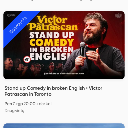
Išparduota
Stand up Comedy in broken English • Victor
Patrascan in Toronto
Pen 7. rgp 20:00 + dar keli
Daug vietų