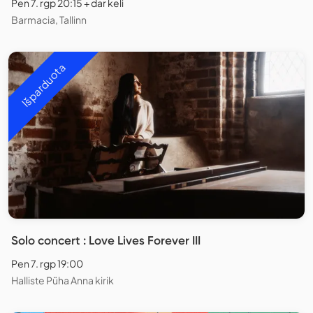
Pen 7. rgp 20:15 + dar keli
Barmacia, Tallinn
Išparduota
Solo concert : Love Lives Forever III
Pen 7. rgp 19:00
Halliste Püha Anna kirik