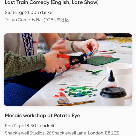
Last Train Comedy (English, Late Show)
Šeš 8. rgp 21:00 + dar keli
Tokyo Comedy Bar (TCB), 渋谷区
Mosaic workshop at Potato Eye
Pen 7. rgp 18:30 + dar keli
Shacklewell Studios, 26 Shacklewell Lane, London, E8 2EZ