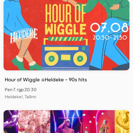
Hour of Wiggle @Heldeke - 90s hits
Pen 7. rgp 20:30
Heldeke!, Tallinn