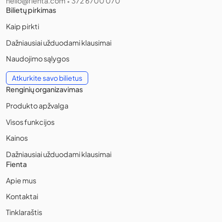
hello@fienta.com
372 6700 070
•
Bilietų pirkimas
Kaip pirkti
Dažniausiai užduodami klausimai
Naudojimo sąlygos
Atkurkite savo bilietus
Renginių organizavimas
Produkto apžvalga
Visos funkcijos
Kainos
Dažniausiai užduodami klausimai
Fienta
Apie mus
Kontaktai
Tinklaraštis