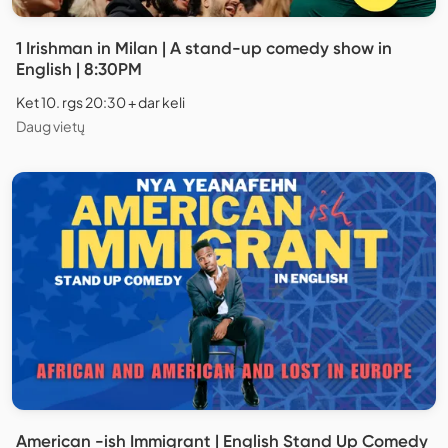
1 Irishman in Milan | A stand-up comedy show in
English | 8:30PM
Ket 10. rgs 20:30 + dar keli
Daug vietų
American -ish Immigrant | English Stand Up Comedy