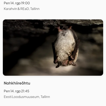
Pen 14. rgp 19:00
Karahvin & REaD, Tallinn
Nahkhiireõhtu
Pen 14. rgp 21:45
Eesti Loodusmuuseum, Tallinn