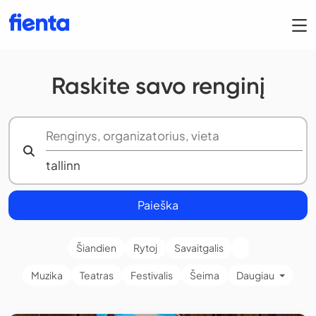
Raskite savo renginį
Paieška
Šiandien
Rytoj
Savaitgalis
Muzika
Teatras
Festivalis
Šeima
Daugiau