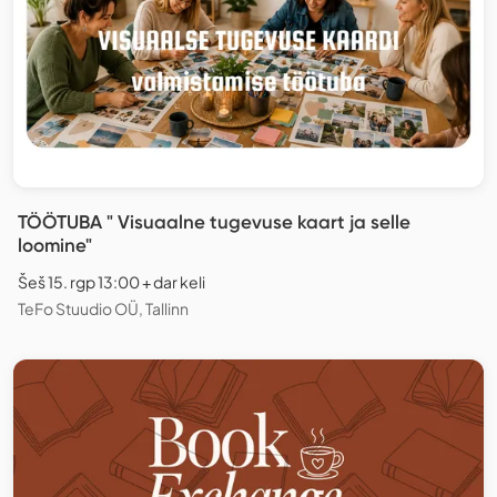
TÖÖTUBA " Visuaalne tugevuse kaart ja selle
loomine"
Šeš 15. rgp 13:00 + dar keli
TeFo Stuudio OÜ, Tallinn