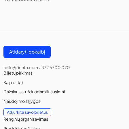
Atidaryti pokalbį
hello@fienta.com
372 6700 070
•
Bilietų pirkimas
Kaip pirkti
Dažniausiai užduodami klausimai
Naudojimo sąlygos
Atkurkite savo bilietus
Renginių organizavimas
Produkto apžvalga