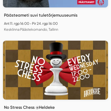
Päästeameti suvi tuletõrjemuuseumis
Ant 11. rgp 16:00 - Pir 24. rgp 16:00
Kesklinna Päästekomando, Tallinn
No Stress Chess @Heldeke