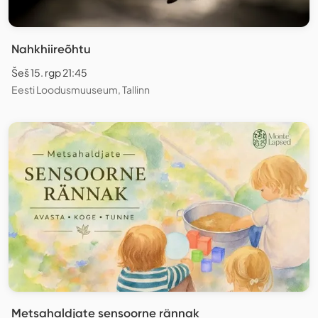
Nahkhiireõhtu
Šeš 15. rgp 21:45
Eesti Loodusmuuseum, Tallinn
Metsahaldjate sensoorne rännak