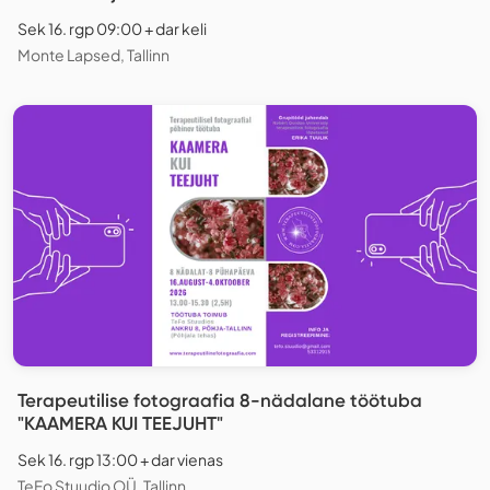
Sek 16. rgp 09:00 + dar keli
Monte Lapsed, Tallinn
Terapeutilise fotograafia 8-nädalane töötuba
"KAAMERA KUI TEEJUHT"
Sek 16. rgp 13:00 + dar vienas
TeFo Stuudio OÜ, Tallinn