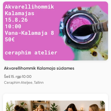
Akvarellihommik Kalamaja südames
Šeš 15. rgp 10:00
Ceraphim Ateljee, Tallinn