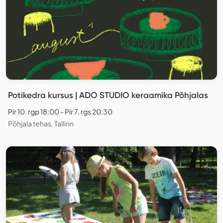
Potikedra kursus | ADO STUDIO keraamika Põhjalas
Pir 10. rgp 18:00 - Pir 7. rgs 20:30
Põhjala tehas, Tallinn