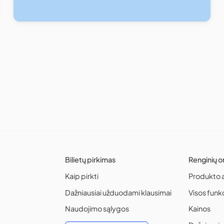
Bilietų pirkimas
Renginių o
Kaip pirkti
Produkto 
Dažniausiai užduodami klausimai
Visos funk
Naudojimo sąlygos
Kainos