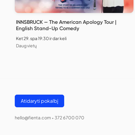
INNSBRUCK — The American Apology Tour |
English Stand-Up Comedy
Ket 29. spa 19:30 ir dar keli
Daug vietų
Atidaryti pokalbį
hello@fienta.com
372 6700 070
•