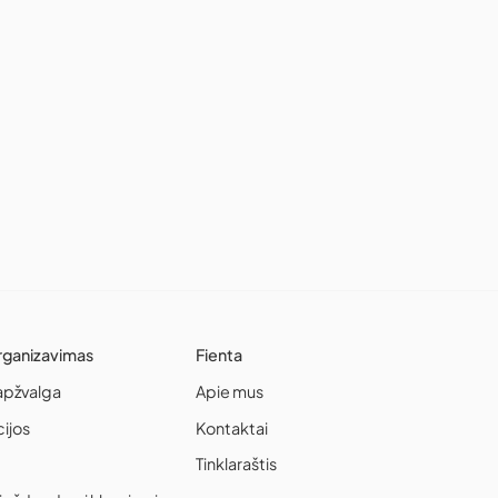
rganizavimas
Fienta
apžvalga
Apie mus
cijos
Kontaktai
Tinklaraštis