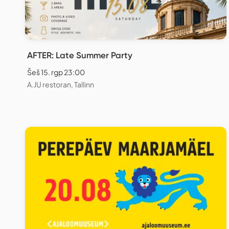
AFTER: Late Summer Party
Šeš 15. rgp 23:00
A.JU restoran, Tallinn