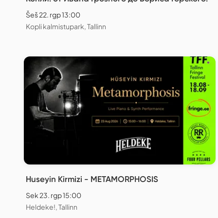
Šeš 22. rgp 13:00
Kopli kalmistupark, Tallinn
Huseyin Kirmizi - METAMORPHOSIS
Sek 23. rgp 15:00
Heldeke!, Tallinn