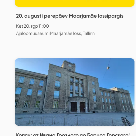
20. augusti perepäev Maarjamäe lossipargis
Ket 20. rgp 11:00
Ajaloomuuseumi Maarjamäe loss, Tallinn
Копли: от Ивана Грозного до Бориса Горского!