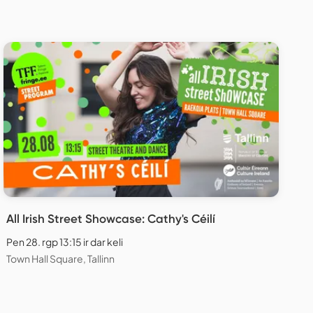
All Irish Street Showcase: Cathy's Céilí
Pen 28. rgp 13:15 ir dar keli
Town Hall Square, Tallinn