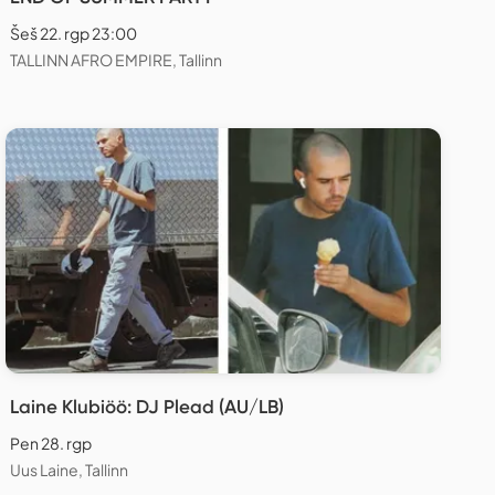
Šeš 22. rgp 23:00
TALLINN AFRO EMPIRE, Tallinn
Laine Klubiöö: DJ Plead (AU/LB)
Pen 28. rgp
Uus Laine, Tallinn