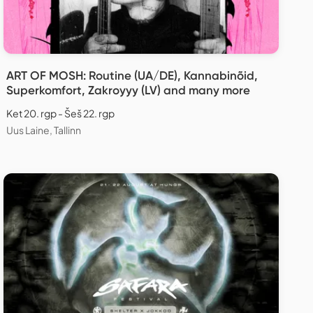
ART OF MOSH: Routine (UA/DE), Kannabinõid,
Superkomfort, Zakroyyy (LV) and many more
Ket 20. rgp - Šeš 22. rgp
Uus Laine, Tallinn