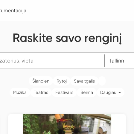
kumentacija
Raskite savo renginį
Šiandien
Rytoj
Savaitgalis
Muzika
Teatras
Festivalis
Šeima
Daugiau