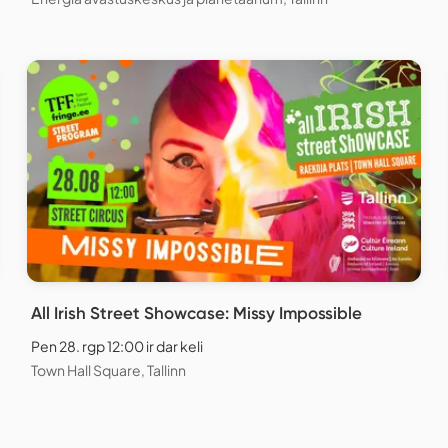
All Irish Street Showcase: Missy Impossible
Pen 28. rgp 12:00 ir dar keli
Town Hall Square, Tallinn