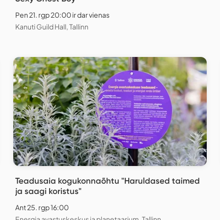
Pen 21. rgp 20:00 ir dar vienas
Kanuti Guild Hall, Tallinn
Teadusaia kogukonnaõhtu "Haruldased taimed
ja saagi koristus"
Ant 25. rgp 16:00
Energia avastuskeskus ja planetaarium, Tallinn