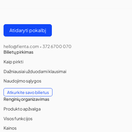
Atidaryti pokalbį
hello@fienta.com
372 6700 070
•
Bilietų pirkimas
Kaip pirkti
Dažniausiai užduodami klausimai
Naudojimo sąlygos
Atkurkite savo bilietus
Renginių organizavimas
Produkto apžvalga
Visos funkcijos
Kainos