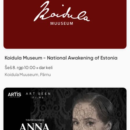
Koidula Museum - National Awakening of Estonia
Šeš 8. rgp 10:00 + dar keli
Koidula Muuseum, Pärnu