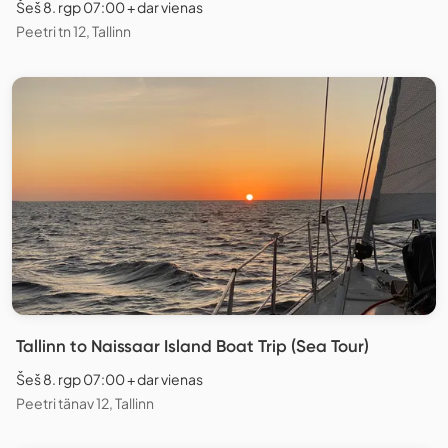
Šeš 8. rgp 07:00 + dar vienas
Peetri tn 12, Tallinn
Tallinn to Naissaar Island Boat Trip (Sea Tour)
Šeš 8. rgp 07:00 + dar vienas
Peetri tänav 12, Tallinn