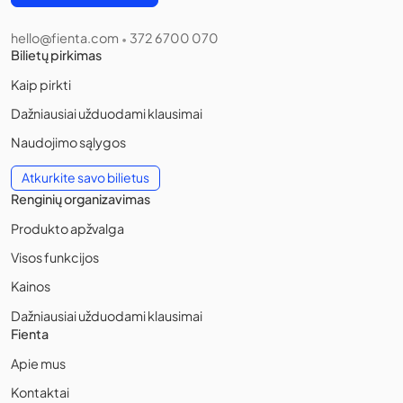
hello@fienta.com
372 6700 070
•
Bilietų pirkimas
Kaip pirkti
Dažniausiai užduodami klausimai
Naudojimo sąlygos
Atkurkite savo bilietus
Renginių organizavimas
Produkto apžvalga
Visos funkcijos
Kainos
Dažniausiai užduodami klausimai
Fienta
Apie mus
Kontaktai