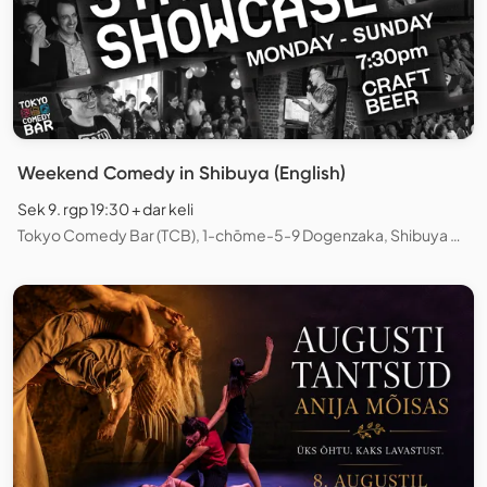
Weekend Comedy in Shibuya (English)
Sek 9. rgp 19:30 + dar keli
Tokyo Comedy Bar (TCB), 1-chōme-5-9 Dogenzaka, Shibuya City, Tokyo, Japan