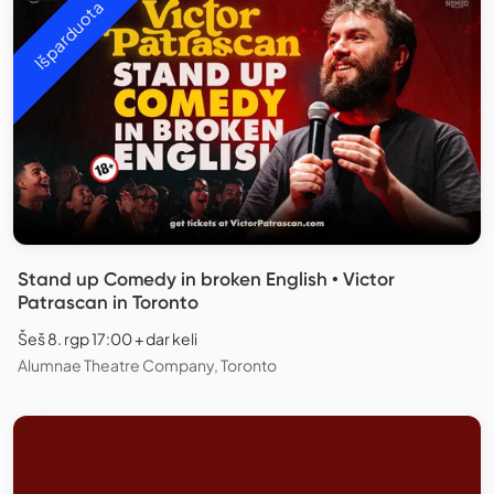
Išparduota
Stand up Comedy in broken English • Victor
Patrascan in Toronto
Šeš 8. rgp 17:00 + dar keli
Alumnae Theatre Company, Toronto