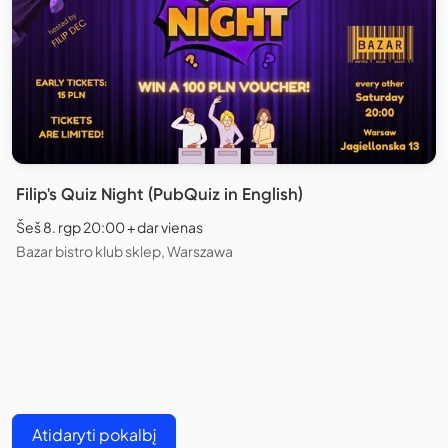
Filip's Quiz Night (PubQuiz in English)
Šeš 8. rgp 20:00 + dar vienas
Bazar bistro klub sklep, Warszawa
Atidaryti pokalbį