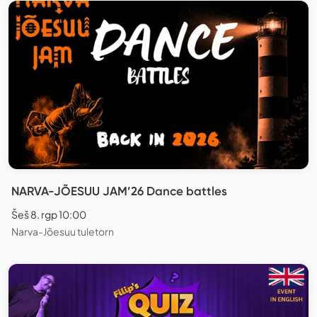
NARVA-JÕESUU JAM’26 Dance battles
Šeš 8. rgp 10:00
Narva-Jõesuu tuletorn