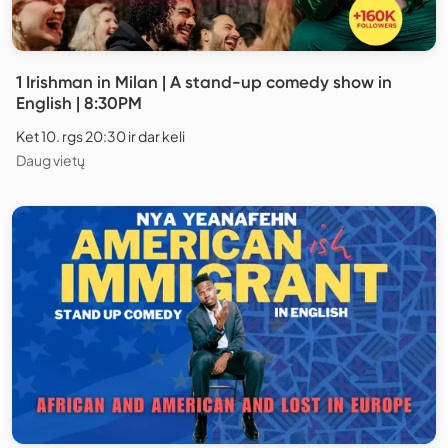
1 Irishman in Milan | A stand-up comedy show in
English | 8:30PM
Ket 10. rgs 20:30 ir dar keli
Daug vietų