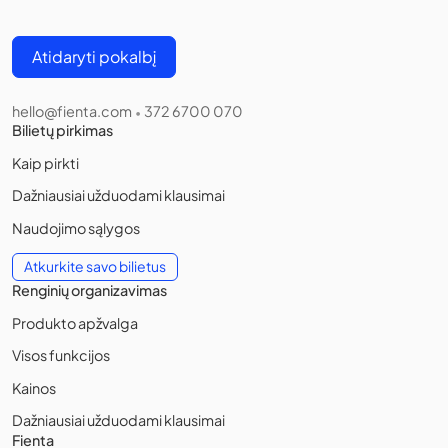
Atidaryti pokalbį
hello@fienta.com
372 6700 070
•
Bilietų pirkimas
Kaip pirkti
Dažniausiai užduodami klausimai
Naudojimo sąlygos
Atkurkite savo bilietus
Renginių organizavimas
Produkto apžvalga
Visos funkcijos
Kainos
Dažniausiai užduodami klausimai
Fienta