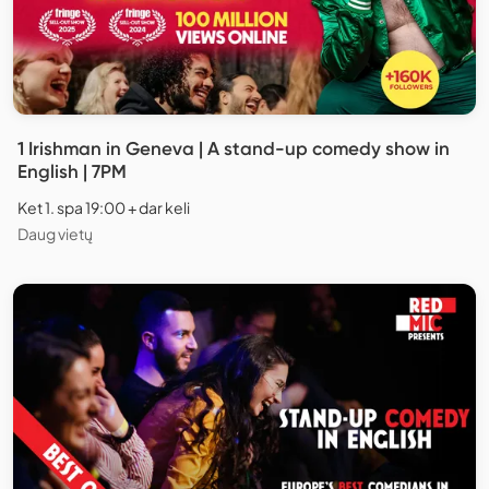
1 Irishman in Geneva | A stand-up comedy show in
English | 7PM
Ket 1. spa 19:00 + dar keli
Daug vietų