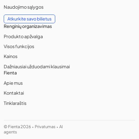
Naudojimo sąlygos
Atkurkite savo bilietus
Renginių organizavimas
Produkto apžvalga
Visos funkcijos
Kainos
Dažniausiai užduodami klausimai
Fienta
Apie mus
Kontaktai
Tinklaraštis
© Fienta 2026
Privatumas
AI
•
•
agents