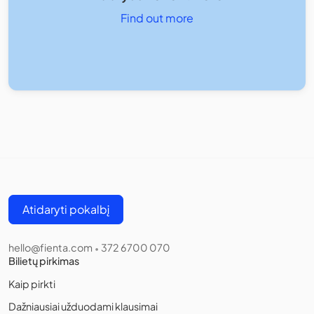
Find out more
Atidaryti pokalbį
hello@fienta.com
372 6700 070
•
Bilietų pirkimas
Kaip pirkti
Dažniausiai užduodami klausimai