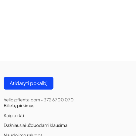
Atidaryti pokalbį
hello@fienta.com
372 6700 070
•
Bilietų pirkimas
Kaip pirkti
Dažniausiai užduodami klausimai
Naudojimo sąlygos