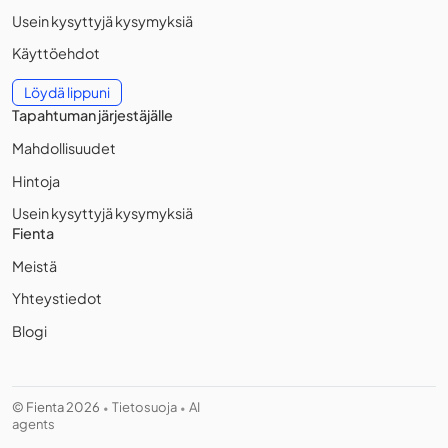
Usein kysyttyjä kysymyksiä
Käyttöehdot
Löydä lippuni
Tapahtuman järjestäjälle
Mahdollisuudet
Hintoja
Usein kysyttyjä kysymyksiä
Fienta
Meistä
Yhteystiedot
Blogi
© Fienta 2026
Tietosuoja
AI
•
•
agents