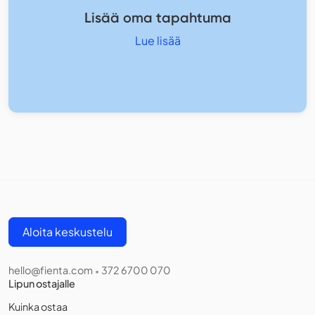
Lisää oma tapahtuma
Lue lisää
Aloita keskustelu
hello@fienta.com
372 6700 070
•
Lipun ostajalle
Kuinka ostaa