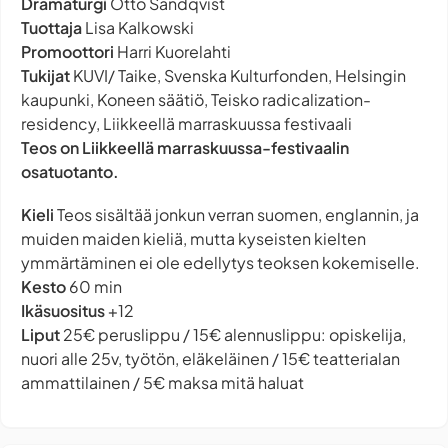
Dramaturgi
Otto Sandqvist
Tuottaja
Lisa Kalkowski
Promoottori
Harri Kuorelahti
Tukijat
KUVI/ Taike, Svenska Kulturfonden, Helsingin
kaupunki, Koneen säätiö, Teisko radicalization-
residency, Liikkeellä marraskuussa festivaali
Teos on Liikkeellä marraskuussa-festivaalin
osatuotanto.
Kieli
Teos sisältää jonkun verran suomen, englannin, ja
muiden maiden kieliä, mutta kyseisten kielten
ymmärtäminen ei ole edellytys teoksen kokemiselle.
Kesto
60 min
Ikäsuositus
+12
Liput
25€ peruslippu / 15€ alennuslippu: opiskelija,
nuori alle 25v, työtön, eläkeläinen / 15€ teatterialan
ammattilainen / 5€ maksa mitä haluat