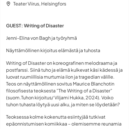
Teater Viirus, Helsingfors
GUEST: Writing of Disaster
Jenni-Elina von Bagh ja työryhmä
Näyttämöllinen kirjoitus elämästä ja tuhosta
Writing of Disaster
on koreografinen melodraama ja
postfarssi. Siinä tuho ja elämä kulkevat käsi kädessä ja
luovat ruumiillisia murtumia ilon ja tragedian välille.
Teos on näyttämöllinen sovitus Maurice Blanchotin
filosofisesta teoksesta ”The Writing of a Disaster”
(suom.Tuhon kirjoitus/ Viljami Hukka, 2024). Voiko
tuhon tuhasta löytyä uusi alku, ja miten se löydetään?
Teoksessa kolme kokenutta esiintyjää tutkivat
epäonnistumisen komiikkaa – olemisemme reunamia