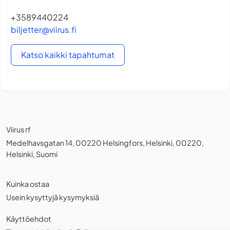
+3589440224
biljetter@viirus.fi
Katso kaikki tapahtumat
Viirus rf
Medelhavsgatan 14, 00220 Helsingfors, Helsinki, 00220,
Helsinki, Suomi
Kuinka ostaa
Usein kysyttyjä kysymyksiä
Käyttöehdot