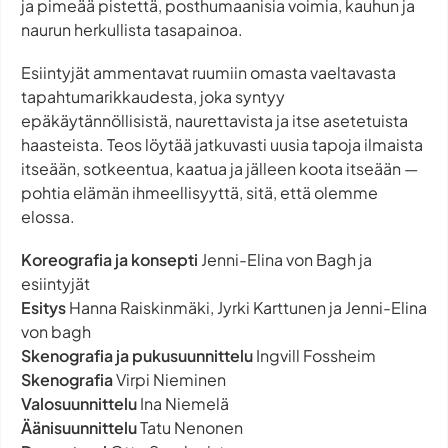
ja pimeää pistettä, posthumaanisia voimia, kauhun ja
naurun herkullista tasapainoa.
Esiintyjät ammentavat ruumiin omasta vaeltavasta
tapahtumarikkaudesta, joka syntyy
epäkäytännöllisistä, naurettavista ja itse asetetuista
haasteista. Teos löytää jatkuvasti uusia tapoja ilmaista
itseään, sotkeentua, kaatua ja jälleen koota itseään —
pohtia elämän ihmeellisyyttä, sitä, että olemme
elossa.
Koreografia ja konsepti
Jenni-Elina von Bagh ja
esiintyjät
Esitys
Hanna Raiskinmäki, Jyrki Karttunen ja Jenni-Elina
von bagh
Skenografia ja pukusuunnittelu
Ingvill Fossheim
Skenografia
Virpi Nieminen
Valosuunnittelu
Ina Niemelä
Äänisuunnittelu
Tatu Nenonen