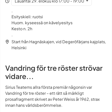
Lauantai 29. elokuu klo 17:00 - 19:00
.
Esityskieli: ruotsi
Huom. kyseessä on kävelyesitys
Kesto n. 2h
.
Start från Hagnäskajen, vid Degeröfärjans kajplats,
Helsinki
Vandring för tre röster strövar
vidare...
Sirius Teaterns allra första premiär någonsin var
Vandring för tre röster – ett rätt så märkligt
prosafragment skrivet av Peter Weiss år 1962, strax
innan hans världsberömmelse.