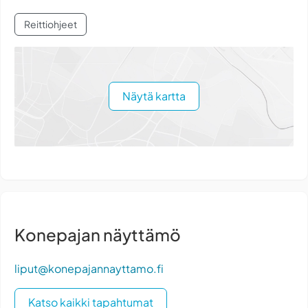
Reittiohjeet
Näytä kartta
Konepajan näyttämö
liput@konepajannayttamo.fi
Katso kaikki tapahtumat