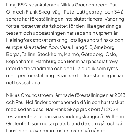
I maj 1992 spankulerade Niklas Groundstroem, Paul
Olin och Frank Skog iväg i Peter Lüttges regi och 34 år
senare har föreställningen inte slutat flanera. Vandring
för tre röster var startskottet för den lilla egensinniga
teatern och uppsättningen har sedan sin urpremiär i
Helsingfors strosat omkring i otaliga andra finska och
europeiska städer. Åbo, Vasa, Hangö, Björneborg,
Borgå, Tallinn, Stockholm, Malmö, Göteborg, Oslo,
Köpenhamn, Hamburg och Berlin har passerat revy
inför de tre vandrarna och den lilla publik som ryms
med per föreställning. Snart sextio föreställningar har
nött skosulorna.
Niklas Groundstroem lämnade föreställningen år 2013
och Paul Holländer promenerade då in och har traskat
med sedan dess. När Frank Skog gick bort år 2024
testamenterade han sina vandringskängor åt Wilhelm
Grotenfelt, som nu tar plats bland de som går och går.
I höst spelas Vandring för tre röster två gånger.