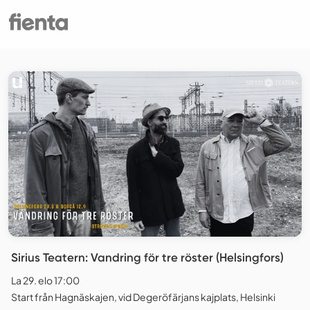
Sirius Teatern: Vandring för tre röster (Helsingfors)
La 29. elo 17:00
Start från Hagnäskajen, vid Degeröfärjans kajplats, Helsinki