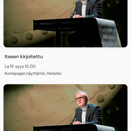
Itseen kirjoitettu
La 19. syys 15:00
Konepajan näyttämö, Helsinki