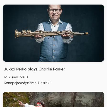
Jukka Perko plays Charlie Parker
To 3. syys 19:00
Konepajan näyttämö, Helsinki