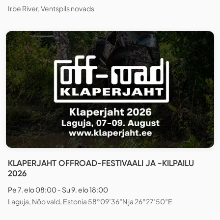
Irbe River, Ventspils novads
KLAPERJAHT OFFROAD-FESTIVAALI JA -KILPAILU
2026
Pe 7. elo 08:00 - Su 9. elo 18:00
Laguja, Nõo vald, Estonia 58°09’36″N ja 26°27’50″E