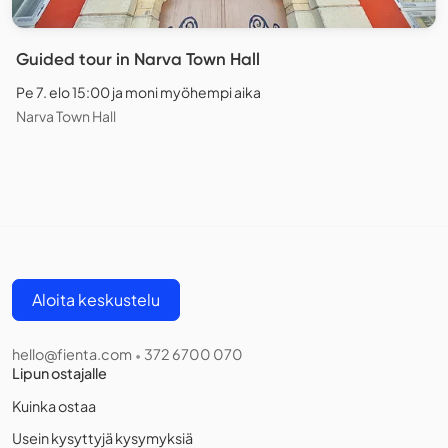
Guided tour in Narva Town Hall
Pe 7. elo 15:00 ja moni myöhempi aika
Narva Town Hall
Aloita keskustelu
hello@fienta.com
372 6700 070
•
Lipun ostajalle
Kuinka ostaa
Usein kysyttyjä kysymyksiä