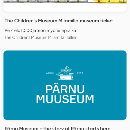
The Children’s Museum Miiamilla museum ticket
Pe 7. elo 10:00 ja moni myöhempi aika
The Childrens Museum Miiamilla, Tallinn
Pärnu Museum - the story of Pärnu starts here