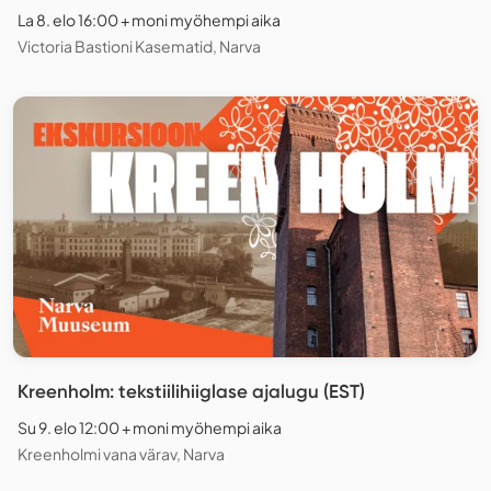
La 8. elo 16:00 + moni myöhempi aika
Victoria Bastioni Kasematid, Narva
Kreenholm: tekstiilihiiglase ajalugu (EST)
Su 9. elo 12:00 + moni myöhempi aika
Kreenholmi vana värav, Narva