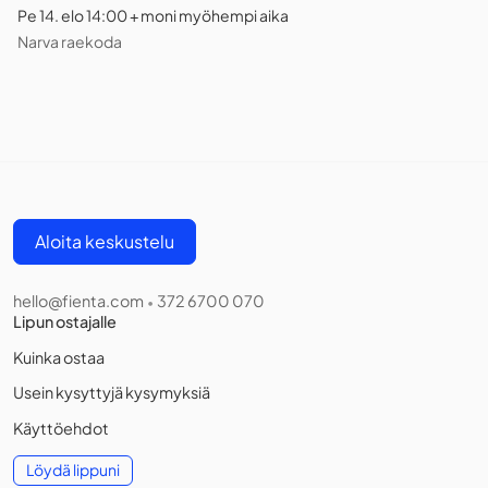
Pe 14. elo 14:00 + moni myöhempi aika
Narva raekoda
Aloita keskustelu
hello@fienta.com
372 6700 070
•
Lipun ostajalle
Kuinka ostaa
Usein kysyttyjä kysymyksiä
Käyttöehdot
Löydä lippuni