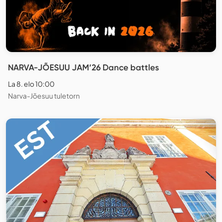
NARVA-JÕESUU JAM’26 Dance battles
La 8. elo 10:00
Narva-Jõesuu tuletorn