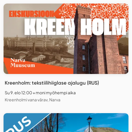
Kreenholm: tekstiilihiiglase ajalugu (RUS)
Su 9. elo 12:00 + moni myöhempi aika
Kreenholmi vana värav, Narva