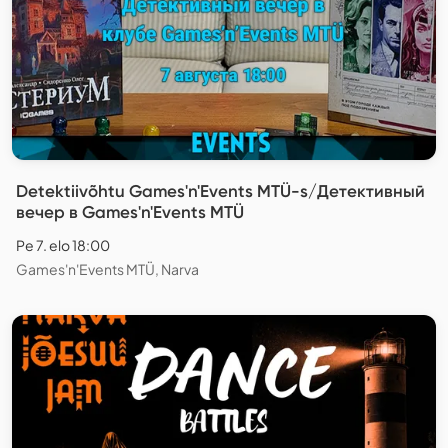
Detektiivõhtu Games'n'Events MTÜ-s/Детективный
вечер в Games'n'Events MTÜ
Pe 7. elo 18:00
Games'n'Events MTÜ, Narva