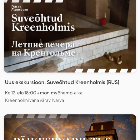
Uus ekskursioon. Suveõhtud Kreenholmis (RUS)
Ke 12. elo 18:00 + moni myöhempi aika
Kreenholmi vana värav, Narva