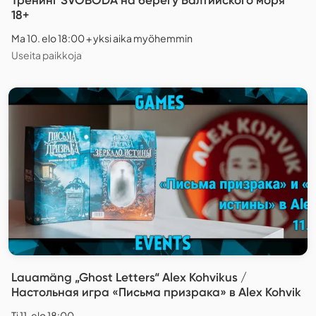
18+
Ma 10. elo 18:00 + yksi aika myöhemmin
Useita paikkoja
Lauamäng „Ghost Letters“ Alex Kohvikus /
Настольная игра «Письма призрака» в Alex Kohvik
Ti 11. elo 18:00