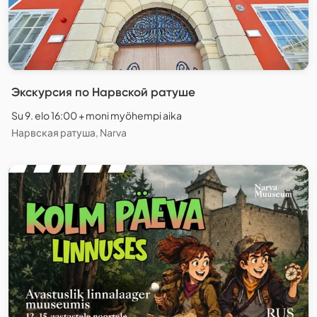
Экскурсия по Нарвской ратуше
Su 9. elo 16:00 + moni myöhempi aika
Нарвская ратуша, Narva