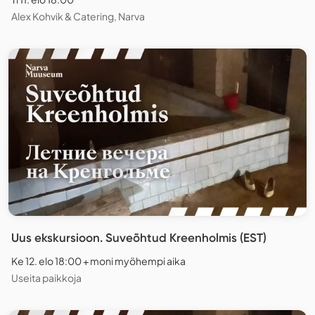
Alex Kohvik & Catering, Narva
Uus ekskursioon. Suveõhtud Kreenholmis (EST)
Ke 12. elo 18:00 + moni myöhempi aika
Useita paikkoja