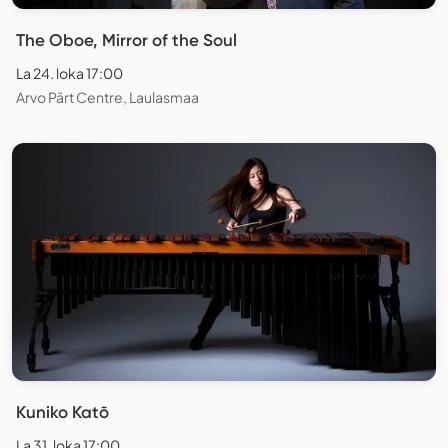
The Oboe, Mirror of the Soul
La 24. loka 17:00
Arvo Pärt Centre, Laulasmaa
Kuniko Katō
La 31. loka 17:00