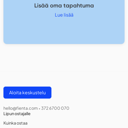
Lisää oma tapahtuma
Lue lisää
Aloita keskustelu
hello@fienta.com
372 6700 070
•
Lipun ostajalle
Kuinka ostaa