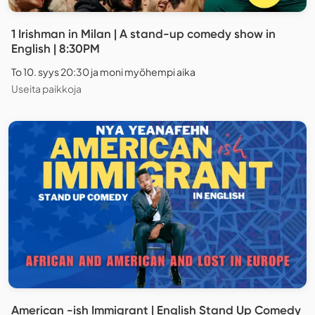
1 Irishman in Milan | A stand-up comedy show in
English | 8:30PM
To 10. syys 20:30 ja moni myöhempi aika
Useita paikkoja
American -ish Immigrant | English Stand Up Comedy