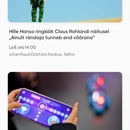
Hille Hanso ringkäik Claus Rohlandi näitusel
„Ainult rändaja tunneb end võõrana”
La 8. elo 14:00
Juhan Kuusi Dokfoto Keskus, Tallinn