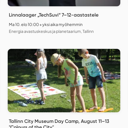
Linnalaager „TechSuvi“ 7–12-aastastele
Ma 10. elo 10:00 + yksi aika myöhemmin
Energia avastuskeskus ja planetaarium, Tallinn
Tallinn City Museum Day Camp, August 11–13
"Colours of the City"