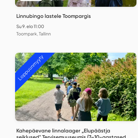
Linnubingo lastele Toompargis
Su 9. elo 11:00
Toompark, Tallinn
Loppuunmyyty
Kahepäevane linnalaager „Elupäästja
seiklused" Tervisemuuseumis (7–10-aastased