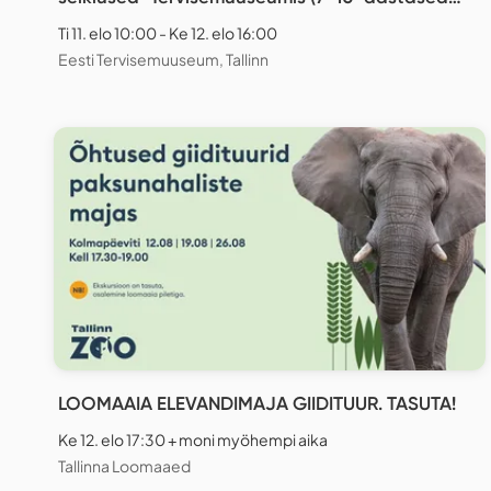
lapsed)
Ti 11. elo 10:00 - Ke 12. elo 16:00
Eesti Tervisemuuseum, Tallinn
LOOMAAIA ELEVANDIMAJA GIIDITUUR. TASUTA!
Ke 12. elo 17:30 + moni myöhempi aika
Tallinna Loomaaed