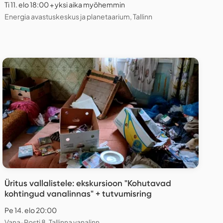
Ti 11. elo 18:00 + yksi aika myöhemmin
Energia avastuskeskus ja planetaarium, Tallinn
Üritus vallalistele: ekskursioon "Kohutavad
kohtingud vanalinnas" + tutvumisring
Pe 14. elo 20:00
Vana-Posti 8, Tallinna vanalinn