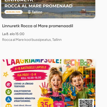
Linnuretk Rocca al Mare promenaadil
La 8. elo 15:00
Rocca al Mare kool bussipeatus, Tallinn