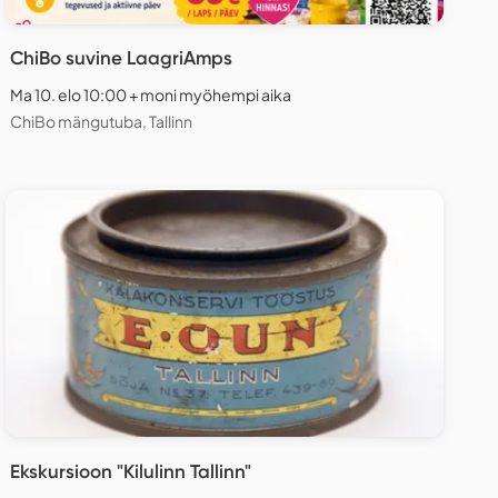
ChiBo suvine LaagriAmps
Ma 10. elo 10:00 + moni myöhempi aika
ChiBo mängutuba, Tallinn
Ekskursioon "Kilulinn Tallinn"