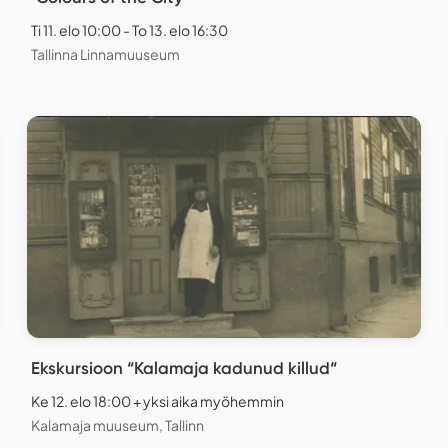
Ti 11. elo 10:00 - To 13. elo 16:30
Tallinna Linnamuuseum
Ekskursioon “Kalamaja kadunud killud“
Ke 12. elo 18:00 + yksi aika myöhemmin
Kalamaja muuseum, Tallinn