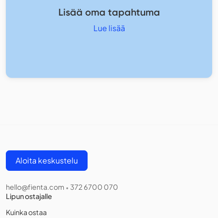
Lisää oma tapahtuma
Lue lisää
Aloita keskustelu
hello@fienta.com
372 6700 070
•
Lipun ostajalle
Kuinka ostaa