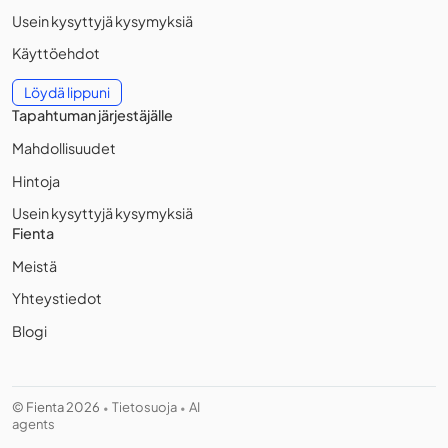
Usein kysyttyjä kysymyksiä
Käyttöehdot
Löydä lippuni
Tapahtuman järjestäjälle
Mahdollisuudet
Hintoja
Usein kysyttyjä kysymyksiä
Fienta
Meistä
Yhteystiedot
Blogi
© Fienta 2026
Tietosuoja
AI
•
•
agents