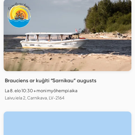
Brauciens ar kuģīti “Sarnikau” augusts
La 8. elo 10:30 + moni myöhempi aika
Laivu iela 2, Carnikava, LV-2164