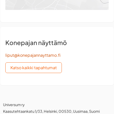
Konepajan näyttämö
liput@konepajannayttamo.fi
Katso kaikki tapahtumat
Universum ry
Kaasutehtaankatu 1/33, Helsinki, 00530, Uusimaa, Suomi