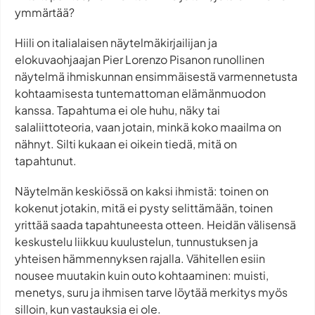
ymmärtää?
Hiili
on italialaisen näytelmäkirjailijan ja
elokuvaohjaajan Pier Lorenzo Pisanon runollinen
näytelmä ihmiskunnan ensimmäisestä varmennetusta
kohtaamisesta tuntemattoman elämänmuodon
kanssa. Tapahtuma ei ole huhu, näky tai
salaliittoteoria, vaan jotain, minkä koko maailma on
nähnyt. Silti kukaan ei oikein tiedä, mitä on
tapahtunut.
Näytelmän keskiössä on kaksi ihmistä: toinen on
kokenut jotakin, mitä ei pysty selittämään, toinen
yrittää saada tapahtuneesta otteen. Heidän välisensä
keskustelu liikkuu kuulustelun, tunnustuksen ja
yhteisen hämmennyksen rajalla. Vähitellen esiin
nousee muutakin kuin outo kohtaaminen: muisti,
menetys, suru ja ihmisen tarve löytää merkitys myös
silloin, kun vastauksia ei ole.