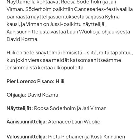
Näyttämöllä kohtaavat Roosa Söderholm ja Jari
Virman. Söderholm palkittiin Canneseries-festivaalilla
parhaasta näyttelijäsuorituksesta sarjassa
Kylmä
kausi
, ja Virman on Jussi-palkittu näyttelijä.
Äänisuunnittelusta vastaa Lauri Wuolio ja ohjauksesta
David Kozma.
Hiili
on tieteisnäytelmä ihmisistä – siitä, mitä tapahtuu,
kun jokin vieras saa meidät katsomaan itseämme
ensimmäistä kertaa ulkopuolelta.
Pier Lorenzo Pisano: Hiili
Ohjaaja:
David Kozma
Näyttelijät:
Roosa Söderholm ja Jari Virman
Äänisuunnittelija:
Atonauer/Lauri Wuolio
Valosuunnittelija:
Pietu Pietiäinen ja Kosti Kinnunen