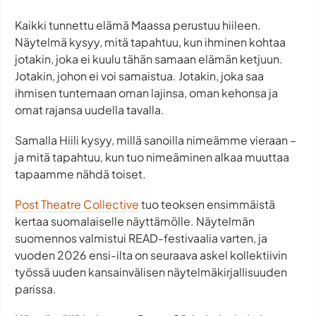
Kaikki tunnettu elämä Maassa perustuu hiileen.
Näytelmä kysyy, mitä tapahtuu, kun ihminen kohtaa
jotakin, joka ei kuulu tähän samaan elämän ketjuun.
Jotakin, johon ei voi samaistua. Jotakin, joka saa
ihmisen tuntemaan oman lajinsa, oman kehonsa ja
omat rajansa uudella tavalla.
Samalla
Hiili
kysyy, millä sanoilla nimeämme vieraan –
ja mitä tapahtuu, kun tuo nimeäminen alkaa muuttaa
tapaamme nähdä toiset.
Post Theatre Collective
tuo teoksen ensimmäistä
kertaa suomalaiselle näyttämölle. Näytelmän
suomennos valmistui READ-festivaalia varten, ja
vuoden 2026 ensi-ilta on seuraava askel kollektiivin
työssä uuden kansainvälisen näytelmäkirjallisuuden
parissa.