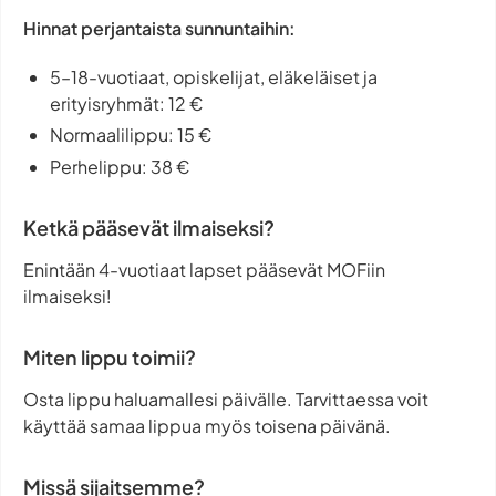
Hinnat perjantaista sunnuntaihin:
5–18-vuotiaat, opiskelijat, eläkeläiset ja
erityisryhmät: 12 €
Normaalilippu: 15 €
Perhelippu: 38 €
Ketkä pääsevät ilmaiseksi?
Enintään 4-vuotiaat lapset pääsevät MOFiin
ilmaiseksi!
Miten lippu toimii?
Osta lippu haluamallesi päivälle. Tarvittaessa voit
käyttää samaa lippua myös toisena päivänä.
Missä sijaitsemme?