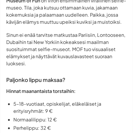
Museum of Fun
on Viron ensimmäinen virallinen selfie-
museo. Tila, joka kutsuu ottamaan kuvia, jakamaan
kokemuksia ja palaamaan uudelleen. Paikka, jossa
kävijän elämys muuttuu upeiksi kuviksi ja muistoiksi.
Sinun ei enää tarvitse matkustaa Pariisiin, Lontooseen,
Dubaihin tai New Yorkiin kokeaksesi maailman
suosituimmat selfie-museot. MOF tuo visuaaliset
elämykset ja näyttävät kuvauslavasteet suoraan
luoksesi.
Paljonko lippu maksaa?
Hinnat maanantaista torstaihin:
5–18-vuotiaat, opiskelijat, eläkeläiset ja
erityisryhmät: 9 €
Normaalilippu: 12 €
Perhelippu: 32 €