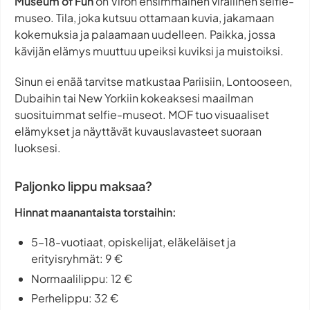
Museum of Fun
on Viron ensimmäinen virallinen selfie-
museo. Tila, joka kutsuu ottamaan kuvia, jakamaan
kokemuksia ja palaamaan uudelleen. Paikka, jossa
kävijän elämys muuttuu upeiksi kuviksi ja muistoiksi.
Sinun ei enää tarvitse matkustaa Pariisiin, Lontooseen,
Dubaihin tai New Yorkiin kokeaksesi maailman
suosituimmat selfie-museot. MOF tuo visuaaliset
elämykset ja näyttävät kuvauslavasteet suoraan
luoksesi.
Paljonko lippu maksaa?
Hinnat maanantaista torstaihin:
5–18-vuotiaat, opiskelijat, eläkeläiset ja
erityisryhmät: 9 €
Normaalilippu: 12 €
Perhelippu: 32 €