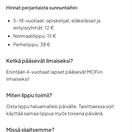
Hinnat perjantaista sunnuntaihin:
5–18-vuotiaat, opiskelijat, eläkeläiset ja
erityisryhmät: 12 €
Normaalilippu: 15 €
Perhelippu: 38 €
Ketkä pääsevät ilmaiseksi?
Enintään 4-vuotiaat lapset pääsevät MOFiin
ilmaiseksi!
Miten lippu toimii?
Osta lippu haluamallesi päivälle. Tarvittaessa voit
käyttää samaa lippua myös toisena päivänä.
Missä sijaitsemme?