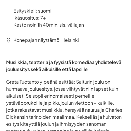
.
Esityskieli: suomi
Ikäsuositus: 7+
Kesto noin 1h 40min, sis. väliajan
.
Konepajan näyttämö, Helsinki
Musiikkia, teatteria ja fyysistä komediaa yhdistelevä
jouluesitys sekä aikuisille että lapsille
Greta Tuotanto ylpeänä esittää: Saiturin joulu on
hurmaava jouluesitys, jossa viihtyvät niin lapset kuin
aikuiset. Se sopii erinomaisesti perheille,
ystäväporukoille ja pikkujoulun viettoon – kaikille,
jotka rakastavat musiikkia, hersyvää naurua ja Charles
Dickensin tarinoiden maailmaa. Kekseliäs ja hulvaton
esitys kiteyttää joulun ja ihmisyyden sanoman
teatterin, fyysisen komedian ja musiikin keinoin.