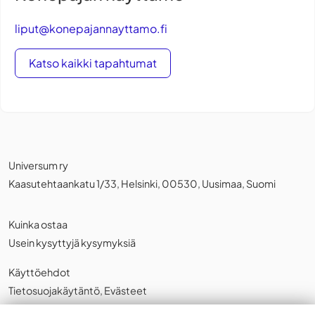
liput@konepajannayttamo.fi
Katso kaikki tapahtumat
Universum ry
Kaasutehtaankatu 1/33, Helsinki, 00530, Uusimaa, Suomi
Kuinka ostaa
Usein kysyttyjä kysymyksiä
Käyttöehdot
Tietosuojakäytäntö
,
Evästeet