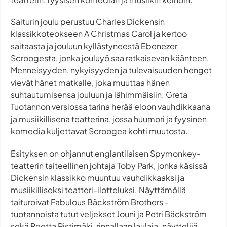
Saiturin joulu perustuu Charles Dickensin
klassikkoteokseen A Christmas Carol ja kertoo
saitaasta ja jouluun kyllästyneestä Ebenezer
Scroogesta, jonka jouluyö saa ratkaisevan käänteen.
Menneisyyden, nykyisyyden ja tulevaisuuden henget
vievät hänet matkalle, joka muuttaa hänen
suhtautumisensa jouluun ja lähimmäisiin. Greta
Tuotannon versiossa tarina herää eloon vauhdikkaana
ja musiikillisena teatterina, jossa huumori ja fyysinen
komedia kuljettavat Scroogea kohti muutosta.
Esityksen on ohjannut englantilaisen Spymonkey-
teatterin taiteellinen johtaja Toby Park, jonka käsissä
Dickensin klassikko muuntuu vauhdikkaaksi ja
musiikilliseksi teatteri-ilotteluksi. Näyttämöllä
taituroivat Fabulous Bäckström Brothers -
tuotannoista tutut veljekset Jouni ja Petri Bäckström
sekä Reetta Ristimäki, rinnallaan laulaja-näyttelijä