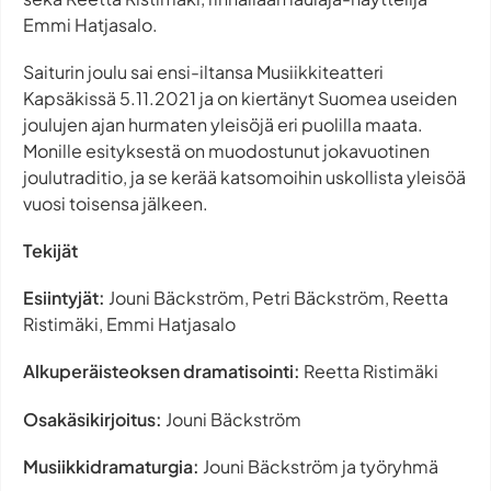
Emmi Hatjasalo.
Saiturin joulu sai ensi-iltansa Musiikkiteatteri
Kapsäkissä 5.11.2021 ja on kiertänyt Suomea useiden
joulujen ajan hurmaten yleisöjä eri puolilla maata.
Monille esityksestä on muodostunut jokavuotinen
joulutraditio, ja se kerää katsomoihin uskollista yleisöä
vuosi toisensa jälkeen.
Tekijät
Esiintyjät:
Jouni Bäckström, Petri Bäckström, Reetta
Ristimäki, Emmi Hatjasalo
Alkuperäisteoksen dramatisointi:
Reetta Ristimäki
Osakäsikirjoitus:
Jouni Bäckström
Musiikkidramaturgia:
Jouni Bäckström ja työryhmä