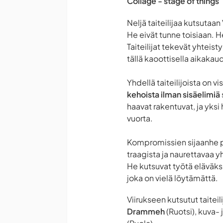
Collage - stage of things
Neljä taiteilijaa kutsutaa
He eivät tunne toisiaan. He 
Taiteilijat tekevät yhteist
tällä kaoottisella aikakau
Yhdellä taiteilijoista on 
kehoista ilman sisäelimiä
haavat rakentuvat, ja yksi
vuorta.
Kompromissien sijaanhe pä
traagista ja naurettavaa y
He kutsuvat työtä eläväksi
joka on vielä löytämättä.
Viirukseen kutsutut taiteil
Drammeh
(Ruotsi), kuva- 