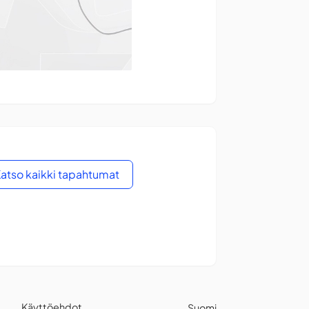
atso kaikki tapahtumat
Käyttöehdot
Suomi