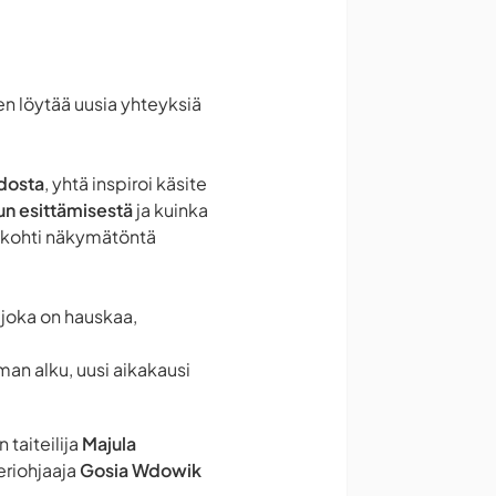
äen löytää uusia yhteyksiä
dosta
, yhtä inspiroi käsite
un esittämisestä
ja kuinka
kohti näkymätöntä
 joka on hauskaa,
man alku, uusi aikakausi
 taiteilija
Majula
eriohjaaja
Gosia Wdowik