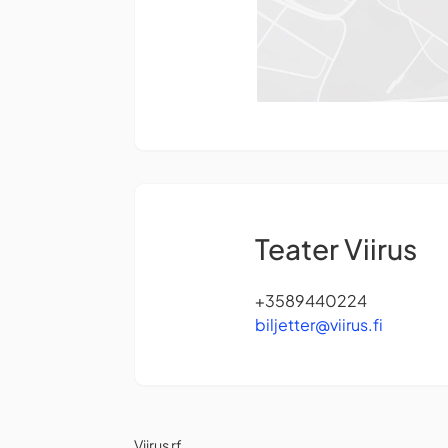
Teater Viirus
+3589440224
biljetter@viirus.fi
Viirus rf