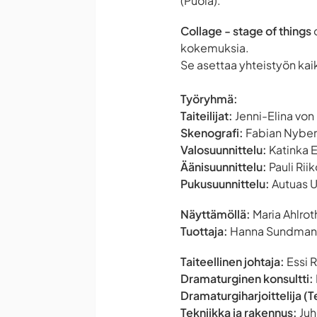
(Puola).
Collage - stage of things
o
kokemuksia.
Se asettaa yhteistyön ka
Työryhmä:
Taiteilijat:
Jenni-Elina vo
Skenografi:
Fabian Nybe
Valosuunnittelu:
Katinka 
Äänisuunnittelu:
Pauli Rii
Pukusuunnittelu:
Autuas 
Näyttämöllä:
Maria Ahlrot
Tuottaja:
Hanna Sundman
Taiteellinen johtaja:
Essi R
Dramaturginen konsultti:
Dramaturgiharjoittelija (
Tekniikka ja rakennus:
Juh