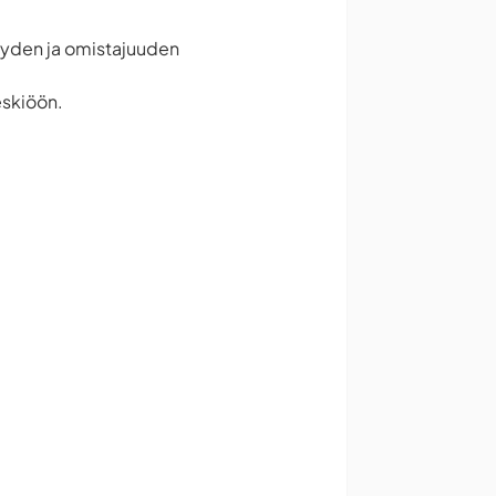
isyyden ja omistajuuden
eskiöön.