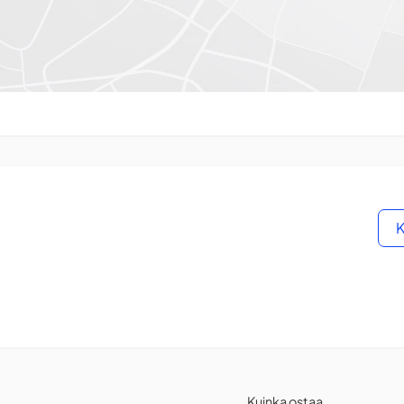
K
Kuinka ostaa