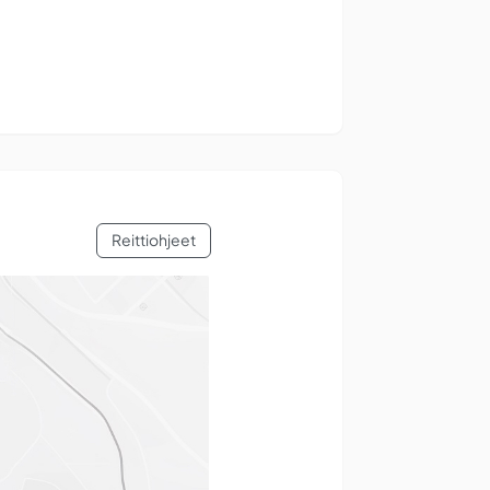
Reittiohjeet