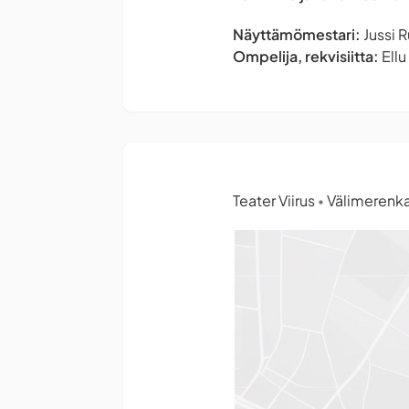
Näyttämömestari:
Jussi 
Ompelija, rekvisiitta:
Ellu
Teater Viirus
Välimerenka
•