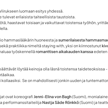
n Viirukseen luomaan esitys yhdessä.
tulevat erilaisista taiteellisista taustoista.
yötä, haastavat toisiaan ja vaikuttavat toistensa työhön, yritt
della.
visio hammaslääkärin huoneesta ja
sumerilaisesta hammasma
sekä praktiikka nimeltä
staying with
, yksi on kiinnostunut
kiv
 haluaa työskennellä
romanttisen aikakauden kanssa
edeten 
ättävät löytää keinoja olla läsnä toistensa taideteoksissa -
htäaikaa.
 kollaasiksi. Se on mahdollisesti jonkin uuden ja tuntematto
ijat ovat koreografi
Jenni-Elina von Bagh
(Suomi), monialainen
ja performanssitaiteilija
Nastja Säde Rönkkö
(Suomi) ja teatt