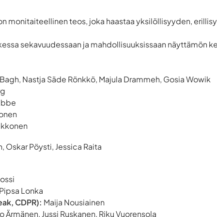
n monitaiteellinen teos, joka haastaa yksilöllisyyden, erill
ikessa sekavuudessaan ja mahdollisuuksissaan näyttämön k
n Bagh, Nastja Säde Rönkkö, Majula Drammeh, Gosia Wowik
rg
Ebbe
konen
Ukkonen
h, Oskar Pöysti, Jessica Raita
ossi
Pipsa Lonka
Teak, CDPR):
Maija Nousiainen
o Ärmänen, Jussi Ruskanen, Riku Vuorensola