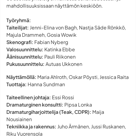
mahdollisuuksissaan näyttämön keskiöön.
Työryhmä:
Taiteilijat:
Jenni-Elina von Bagh, Nastja Säde Rönkkö,
Majula Drammeh, Gosia Wowik
Skenografi:
Fabian Nyberg
Valosuunnittelu:
Katinka Ebbe
Äänisuunnittelu:
Pauli Riikonen
Pukusuunnittelu:
Autuas Ukkonen
Näyttämöllä:
Maria Ahlroth, Oskar Pöysti, Jessica Raita
Tuottaja:
Hanna Sundman
Taiteellinen johtaja:
Essi Rossi
Dramaturginen konsultti:
Pipsa Lonka
Dramaturgiharjoittelija (Teak, CDPR):
Maija
Nousiainen
Tekniikka ja rakennus:
Juho Ärmänen, Jussi Ruskanen,
Riku Vuorensola