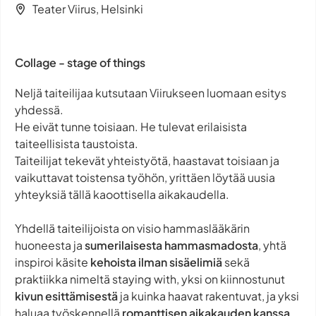
Teater Viirus, Helsinki
Collage - stage of things
Neljä taiteilijaa kutsutaan Viirukseen luomaan esitys
yhdessä.
He eivät tunne toisiaan. He tulevat erilaisista
taiteellisista taustoista.
Taiteilijat tekevät yhteistyötä, haastavat toisiaan ja
vaikuttavat toistensa työhön, yrittäen löytää uusia
yhteyksiä tällä kaoottisella aikakaudella.
Yhdellä taiteilijoista on visio hammaslääkärin
huoneesta ja
sumerilaisesta hammasmadosta
, yhtä
inspiroi käsite
kehoista ilman sisäelimiä
sekä
praktiikka nimeltä
staying with
, yksi on kiinnostunut
kivun esittämisestä
ja kuinka haavat rakentuvat, ja yksi
haluaa työskennellä
romanttisen aikakauden kanssa