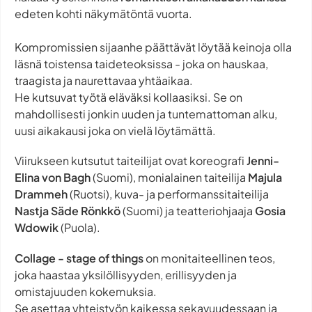
edeten kohti näkymätöntä vuorta.
Kompromissien sijaanhe päättävät löytää keinoja olla
läsnä toistensa taideteoksissa - joka on hauskaa,
traagista ja naurettavaa yhtäaikaa.
He kutsuvat työtä eläväksi kollaasiksi. Se on
mahdollisesti jonkin uuden ja tuntemattoman alku,
uusi aikakausi joka on vielä löytämättä.
Viirukseen kutsutut taiteilijat ovat koreografi
Jenni-
Elina von Bagh
(Suomi), monialainen taiteilija
Majula
Drammeh
(Ruotsi), kuva- ja performanssitaiteilija
Nastja Säde Rönkkö
(Suomi) ja teatteriohjaaja
Gosia
Wdowik
(Puola).
Collage - stage of things
on monitaiteellinen teos,
joka haastaa yksilöllisyyden, erillisyyden ja
omistajuuden kokemuksia.
Se asettaa yhteistyön kaikessa sekavuudessaan ja