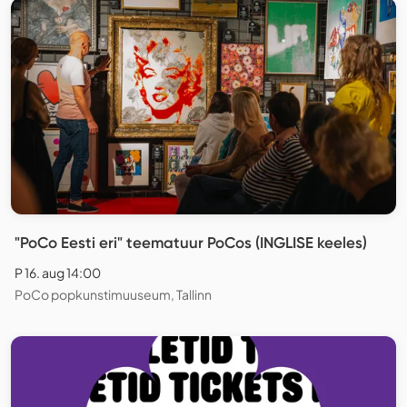
"PoCo Eesti eri" teematuur PoCos (INGLISE keeles)
P 16. aug 14:00
PoCo popkunstimuuseum, Tallinn