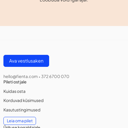
Ava vestlusaken
hello@fienta.com
372 6700 070
•
Pileti ostjale
Kuidas osta
Korduvad küsimused
Kasutustingimused
Leia oma pilet
Ürituse korraldajale