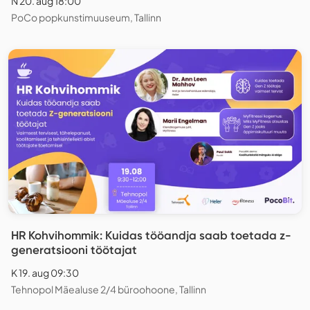
N 20. aug 18:00
PoCo popkunstimuuseum, Tallinn
HR Kohvihommik: Kuidas tööandja saab toetada z-
generatsiooni töötajat
K 19. aug 09:30
Tehnopol Mäealuse 2/4 büroohoone, Tallinn