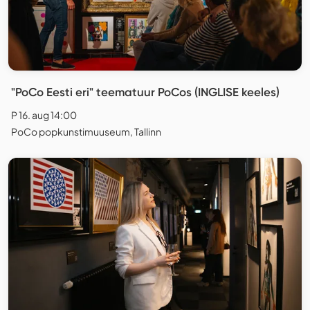
"PoCo Eesti eri" teematuur PoCos (INGLISE keeles)
P 16. aug 14:00
PoCo popkunstimuuseum, Tallinn