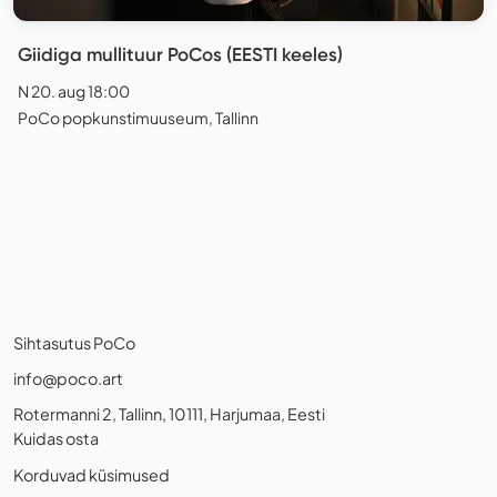
Giidiga mullituur PoCos (EESTI keeles)
N 20. aug 18:00
PoCo popkunstimuuseum, Tallinn
Sihtasutus PoCo
info@poco.art
Rotermanni 2, Tallinn, 10111, Harjumaa, Eesti
Kuidas osta
Korduvad küsimused