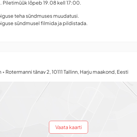
ud. Piletimüük lõpeb 19.08 kell 17:00.
 õiguse teha sündmuses muudatusi.
õiguse sündmusel filmida ja pildistada.
m
Rotermanni tänav 2, 10111 Tallinn, Harju maakond, Eesti
•
Vaata kaarti