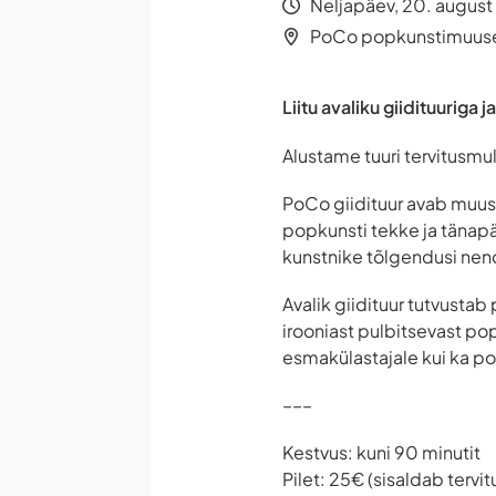
Neljapäev, 20. august 
PoCo popkunstimuuseu
Liitu avaliku giidituuriga
Alustame tuuri tervitusmul
PoCo giidituur avab muuse
popkunsti tekke ja tänapä
kunstnike tõlgendusi nend
Avalik giidituur tutvustab
irooniast pulbitsevast pop
esmakülastajale kui ka po
–––
Kestvus: kuni 90 minutit
Pilet: 25€ (sisaldab tervit