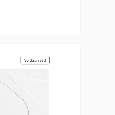
Sõidujuhised