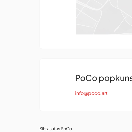
PoCo popkuns
info@poco.art
Sihtasutus PoCo