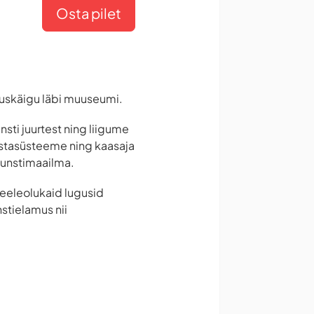
Osta pilet
utuskäigu läbi muuseumi.
ti juurtest ning liigume
ustasüsteeme ning kaasaja
 kunstimaailma.
 meeleolukaid lugusid
nstielamus nii