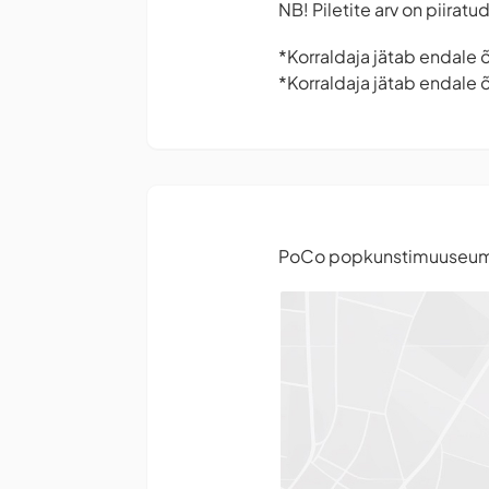
NB! Piletite arv on piirat
*Korraldaja jätab endale
*Korraldaja jätab endale 
PoCo popkunstimuuseu