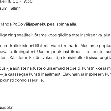
kell 18:00 - 19:30
m, Tallinn
 ja rända PoCo väljapaneku pealispinna alla.
liga ning seejärel võtame koos giidiga ette inspireeriva jal
umi kollektsiooni läbi erinevate teemade. Alustame popkuns
evaste ilminguteni. Uurime popkunsti ikooniliste teoste ta
est. Käsitleme ka tänavakunsti ja tehisintellekti sissetungi
 püsi-ja ajutiste näituste olulisemaid teoseid, kunstnikke ja
- ja kaasaegse kunsti maailmast. Elav, hariv ja inspireeriv ku
pkunsti connoisseur’ile.
usjooki)