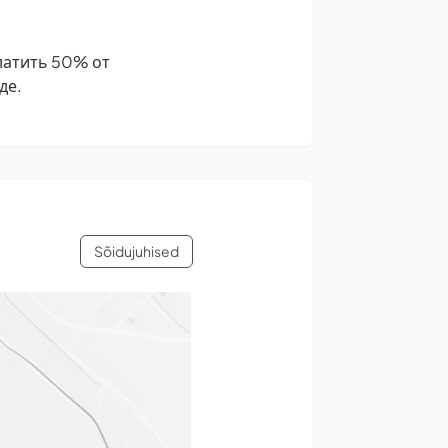
латить 50% от
де.
Sõidujuhised