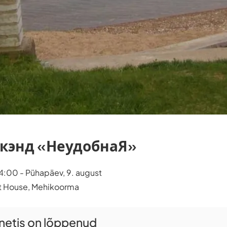
кэнд «НеудобнаЯ»
14:00 - Pühapäev, 9. august
t House, Mehikoorma
rnetis on lõppenud