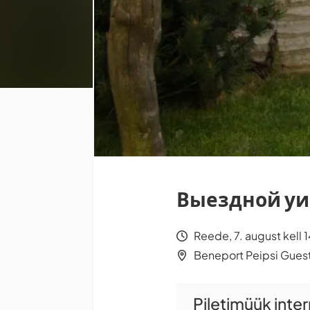
Выездной уи
Reede, 7. august kell 
Beneport Peipsi Gues
Piletimüük inte