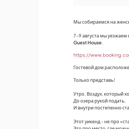
Мы собираемся на женски
7–9 августа мы уезжаем 
Guest House
.
https://www.booking.c
Гостевой дом расположе
Только представь!
Утро. Воздух, который х
До озера рукой подать.
И внутри постепенно ст
Этот уикенд - не про «с
Это про место, где мож