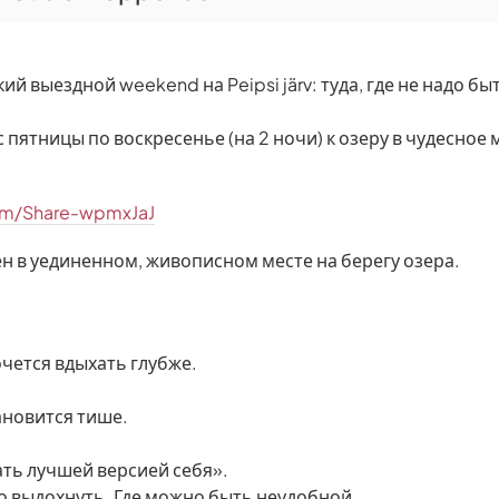
й выездной weekend на Peipsi järv: туда, где не надо бы
с пятницы по воскресенье (на 2 ночи) к озеру в чудесное
om/Share-wpmxJaJ
н в уединенном, живописном месте на берегу озера.
очется вдыхать глубже.
ановится тише.
тать лучшей версией себя».
но выдохнуть. Где можно быть неудобной.