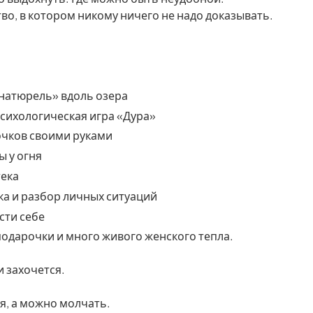
во, в котором никому ничего не надо доказывать.
натюрель» вдоль озера
психологическая игра «Дура»
чков своими руками
 у огня
тека
ка и разбор личных ситуаций
сти себе
подарочки и много живого женского тепла.
ли захочется.
я, а можно молчать.