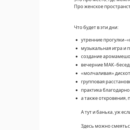
Про женское пространст
Что будет в эти дни:
утренние прогулки-«
музыкальная игра и 
создание аромамешо
вечерние МАК-беседы
«молчаливая» диско
групповая расстанов
практика благодарно
а также откровения, 
А тут и банька, уж ес
Здесь можно смеятьс