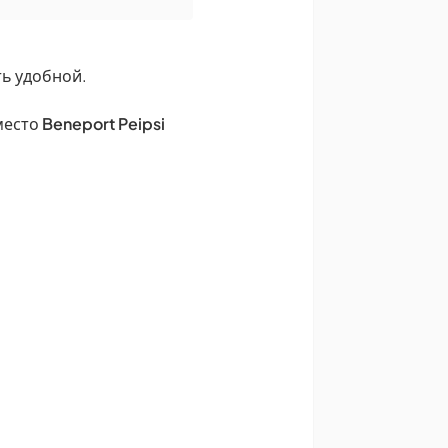
ть удобной.
 место
Beneport Peipsi