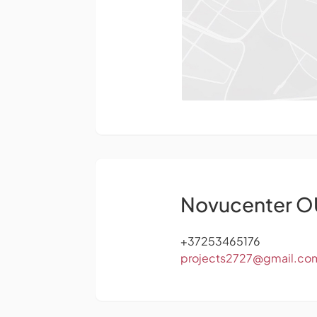
Novucenter OÜ
+37253465176
projects2727@gmail.co