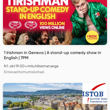
1 Irishman in Geneva | A stand-up comedy show in
English | 7PM
N 1. okt 19:00 + mitu hilisemat aega
Erinevad toimumiskohad