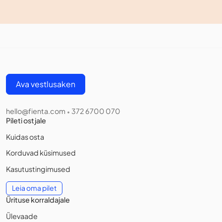
Ava vestlusaken
hello@fienta.com
372 6700 070
•
Pileti ostjale
Kuidas osta
Korduvad küsimused
Kasutustingimused
Leia oma pilet
Ürituse korraldajale
Ülevaade