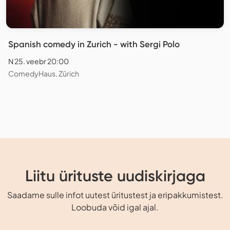
Spanish comedy in Zurich - with Sergi Polo
N 25. veebr 20:00
ComedyHaus, Zürich
Liitu ürituste uudiskirjaga
Saadame sulle infot uutest üritustest ja eripakkumistest.
Loobuda võid igal ajal.