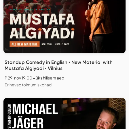
Standup Comedy in English • New Material with
Mustafa Algiyadi • Vilnius
P 29. nov 19:00 + üks hilisem aeg
Erinevad toimumiskohad