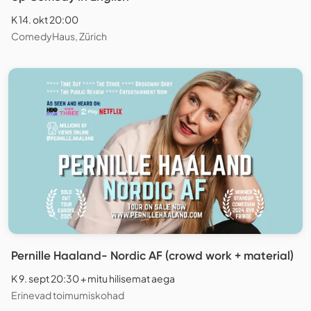
K 14. okt 20:00
ComedyHaus, Zürich
Pernille Haaland- Nordic AF (crowd work + material)
K 9. sept 20:30 + mitu hilisemat aega
Erinevad toimumiskohad