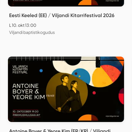
Eesti Keeled (EE) / Viljandi Kitarrifestival 2026
L 10. okt 13:00
Viljandi baptistikogudus
Antoine Boyer & Yeore Kim (FR/KR) / Viljandi