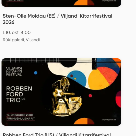
Sten-Olle Moldau (EE) / Viljandi Kitarrifestival
2026
L 10. okt 14:00
Rüki galerii, Viljandi
Robben Ford Trio (US) / Viljandi Kitarrifestival