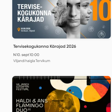
Tervisekogukonna Kärajad 2026
N 10. sept 10:00
Viljandi haigla Tervikum