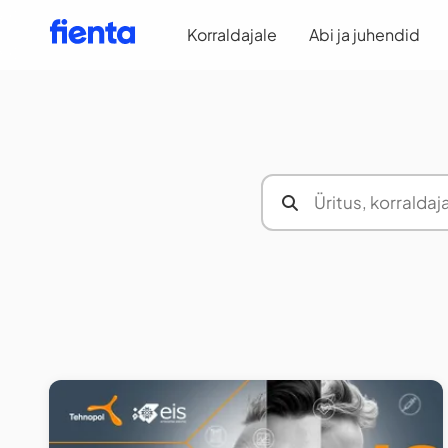
Korraldajale
Abi ja juhendid