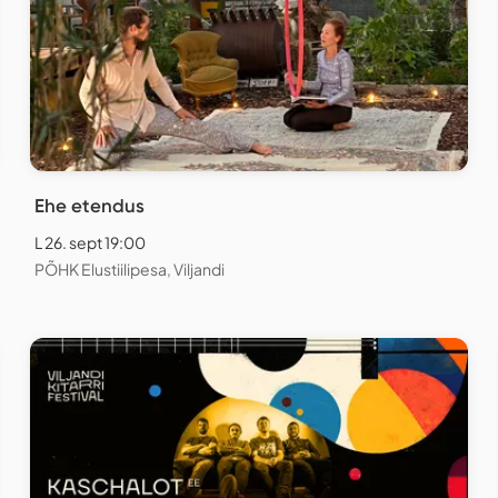
Ehe etendus
L 26. sept 19:00
PÕHK Elustiilipesa, Viljandi