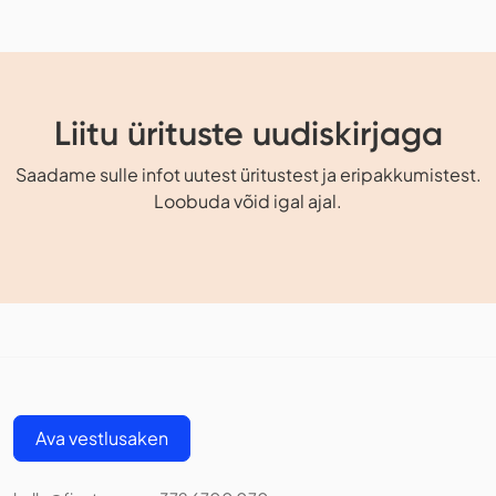
Liitu ürituste uudiskirjaga
Saadame sulle infot uutest üritustest ja eripakkumistest.
Loobuda võid igal ajal.
Ava vestlusaken