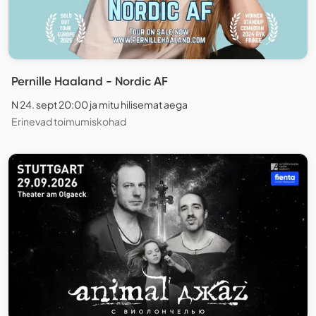
Pernille Haaland - Nordic AF
N 24. sept 20:00 ja mitu hilisemat aega
Erinevad toimumiskohad