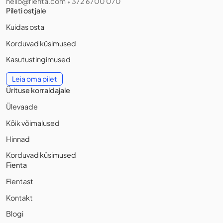
hello@fienta.com
372 6700 070
•
Pileti ostjale
Kuidas osta
Korduvad küsimused
Kasutustingimused
Leia oma pilet
Ürituse korraldajale
Ülevaade
Kõik võimalused
Hinnad
Korduvad küsimused
Fienta
Fientast
Kontakt
Blogi
Liitu ürituste uudiskirjaga