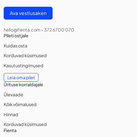
Ava vestlusaken
hello@fienta.com
372 6700 070
•
Pileti ostjale
Kuidas osta
Korduvad küsimused
Kasutustingimused
Leia oma pilet
Ürituse korraldajale
Ülevaade
Kõik võimalused
Hinnad
Korduvad küsimused
Fienta