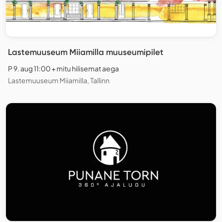
Lastemuuseum Miiamilla muuseumipilet
P 9. aug 11:00 + mitu hilisemat aega
Lastemuuseum Miiamilla, Tallinn