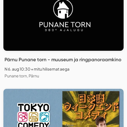
Pärnu Punane torn - muuseum ja ringpanoraamkino
N 6. aug 10:30 + mitu hilisemat aega
Punane torn, Pärnu