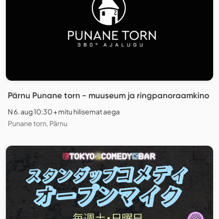
Pärnu Punane torn - muuseum ja ringpanoraamkino
N 6. aug 10:30 + mitu hilisemat aega
Punane torn, Pärnu