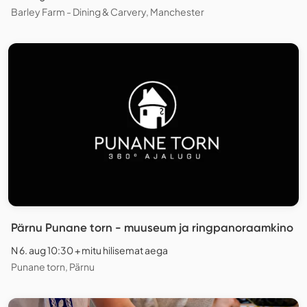
Barley Farm - Dining & Carvery, Manchester
Pärnu Punane torn - muuseum ja ringpanoraamkino
N 6. aug 10:30 + mitu hilisemat aega
Punane torn, Pärnu