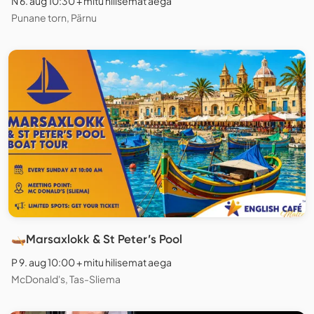
N 6. aug 10:30 + mitu hilisemat aega
Punane torn, Pärnu
🛶Marsaxlokk & St Peter’s Pool
P 9. aug 10:00 + mitu hilisemat aega
McDonald's, Tas-Sliema