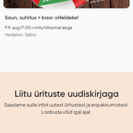
Saun, suhtlus + baar @Heldeke!
P 9. aug 17:00 + mitu hilisemat aega
Heldeke!, Tallinn
Liitu ürituste uudiskirjaga
Saadame sulle infot uutest üritustest ja eripakkumistest.
Loobuda võid igal ajal.