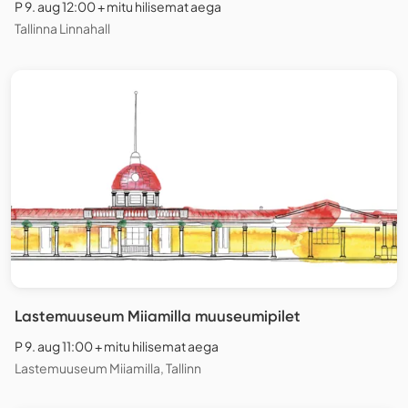
P 9. aug 12:00 + mitu hilisemat aega
Tallinna Linnahall
Lastemuuseum Miiamilla muuseumipilet
P 9. aug 11:00 + mitu hilisemat aega
Lastemuuseum Miiamilla, Tallinn