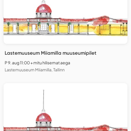
Lastemuuseum Miiamilla muuseumipilet
P 9. aug 11:00 + mitu hilisemat aega
Lastemuuseum Miiamilla, Tallinn