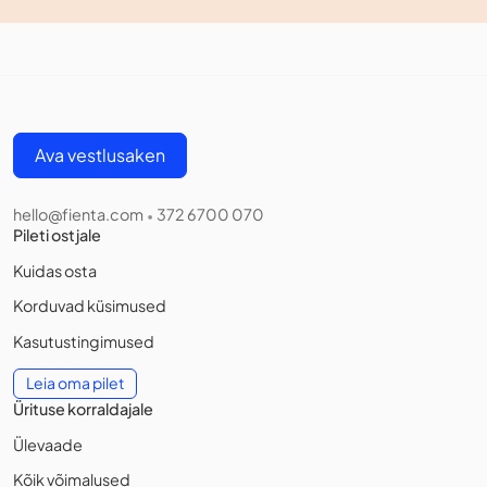
Ava vestlusaken
hello@fienta.com
372 6700 070
•
Pileti ostjale
Kuidas osta
Korduvad küsimused
Kasutustingimused
Leia oma pilet
Ürituse korraldajale
Ülevaade
Kõik võimalused