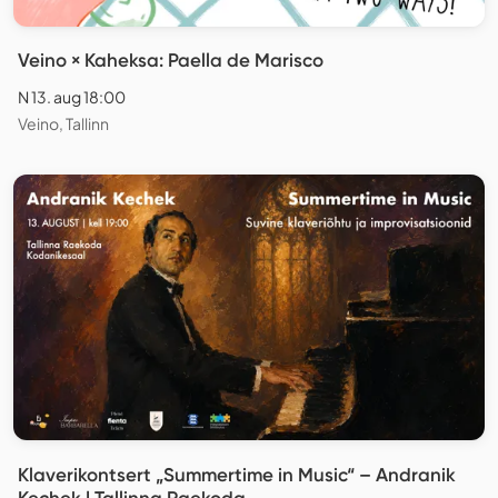
Veino × Kaheksa: Paella de Marisco
N 13. aug 18:00
Veino, Tallinn
Klaverikontsert „Summertime in Music“ – Andranik
Kechek | Tallinna Raekoda