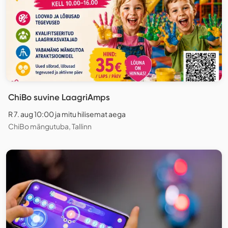
ChiBo suvine LaagriAmps
R 7. aug 10:00 ja mitu hilisemat aega
ChiBo mängutuba, Tallinn