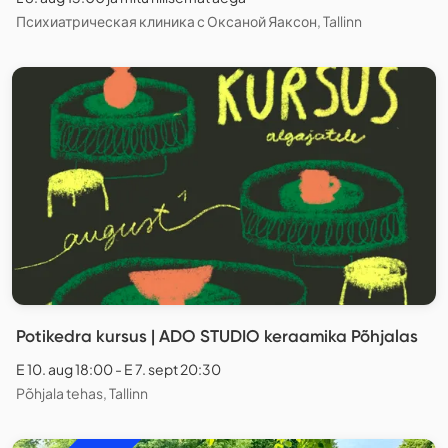
Психиатрическая клиника с Оксаной Яаксон, Tallinn
Potikedra kursus | ADO STUDIO keraamika Põhjalas
E 10. aug 18:00 - E 7. sept 20:30
Põhjala tehas, Tallinn