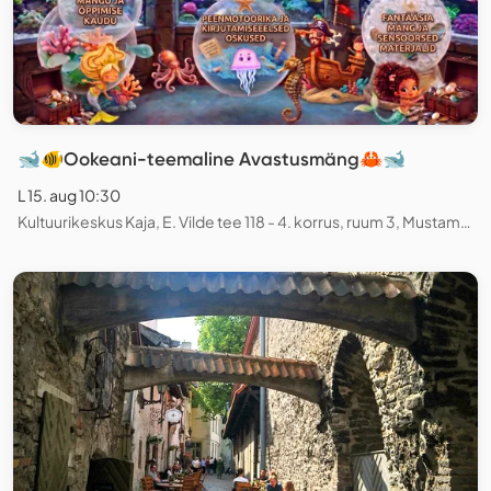
🐋🐠Ookeani-teemaline Avastusmäng🦀🐋
L 15. aug 10:30
Kultuurikeskus Kaja, E. Vilde tee 118 - 4. korrus, ruum 3, Mustamäe, Tallinn, Estonia