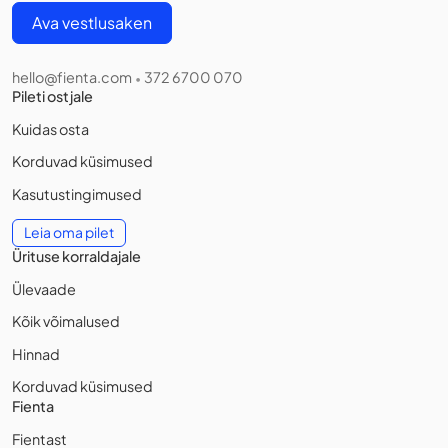
Ava vestlusaken
hello@fienta.com
372 6700 070
•
Pileti ostjale
Kuidas osta
Korduvad küsimused
Kasutustingimused
Leia oma pilet
Ürituse korraldajale
Ülevaade
Kõik võimalused
Hinnad
Korduvad küsimused
Fienta
Fientast