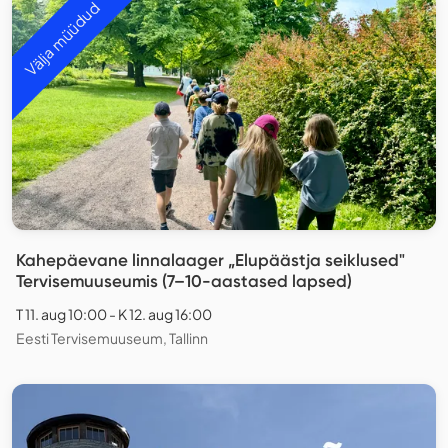
Välja müüdud
Kahepäevane linnalaager „Elupäästja seiklused"
Tervisemuuseumis (7–10-aastased lapsed)
T 11. aug 10:00 - K 12. aug 16:00
Eesti Tervisemuuseum, Tallinn