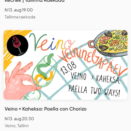
N 13. aug 19:00
Tallinna raekoda
Veino × Kaheksa: Paella con Chorizo
N 13. aug 20:30
Veino, Tallinn