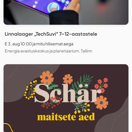
Linnalaager „TechSuvi“ 7–12-aastastele
E 3. aug 10:00 ja mitu hilisemat aega
Energia avastuskeskus ja planetaarium, Tallinn