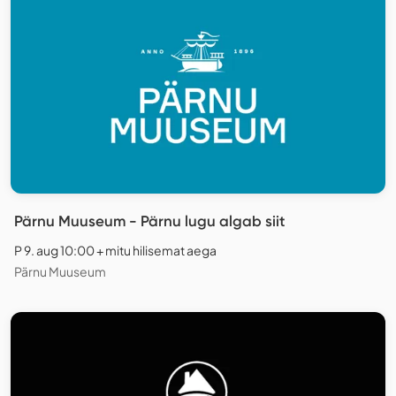
Pärnu Muuseum - Pärnu lugu algab siit
P 9. aug 10:00 + mitu hilisemat aega
Pärnu Muuseum