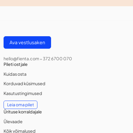
Ava vestlusaken
hello@fienta.com
372 6700 070
•
Pileti ostjale
Kuidas osta
Korduvad küsimused
Kasutustingimused
Leia oma pilet
Ürituse korraldajale
Ülevaade
Kõik võimalused