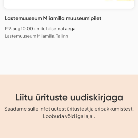
Lastemuuseum Miiamilla muuseumipilet
P 9. aug 10:00 + mitu hilisemat aega
Lastemuuseum Miiamilla, Tallinn
Liitu ürituste uudiskirjaga
Saadame sulle infot uutest üritustest ja eripakkumistest.
Loobuda võid igal ajal.