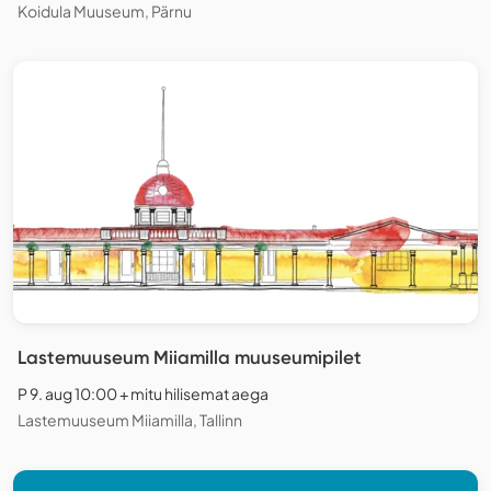
Koidula Muuseum, Pärnu
Lastemuuseum Miiamilla muuseumipilet
P 9. aug 10:00 + mitu hilisemat aega
Lastemuuseum Miiamilla, Tallinn