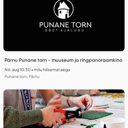
Pärnu Punane torn - muuseum ja ringpanoraamkino
N 6. aug 10:30 + mitu hilisemat aega
Punane torn, Pärnu