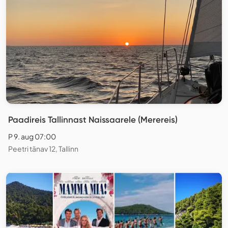
Paadireis Tallinnast Naissaarele (Merereis)
P 9. aug 07:00
Peetri tänav 12, Tallinn