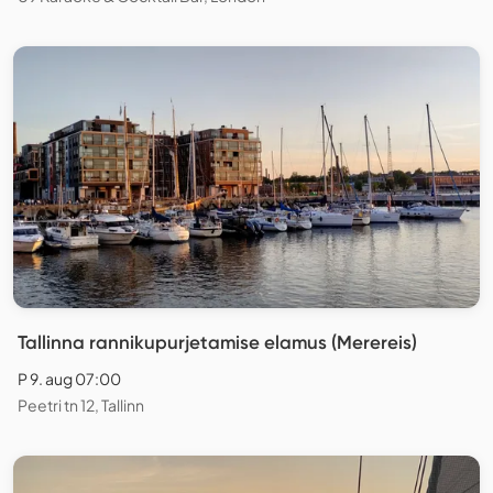
Tallinna rannikupurjetamise elamus (Merereis)
P 9. aug 07:00
Peetri tn 12, Tallinn