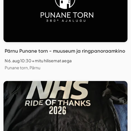
Pärnu Punane torn - muuseum ja ringpanoraamkino
N 6. aug 10:30 + mitu hilisemat aega
Punane torn, Pärnu