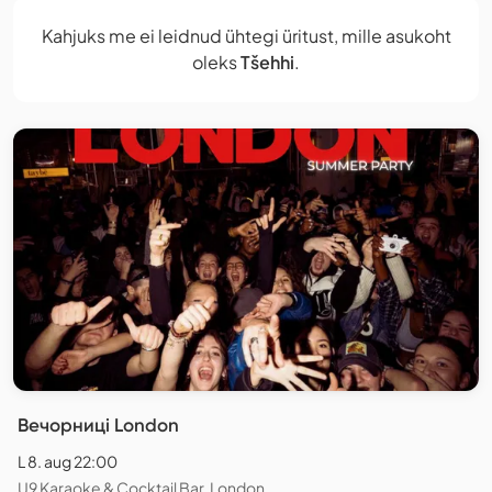
Kahjuks me ei leidnud ühtegi üritust, mille asukoht
oleks
Tšehhi
.
Вечорниці London
L 8. aug 22:00
U9 Karaoke & Cocktail Bar, London