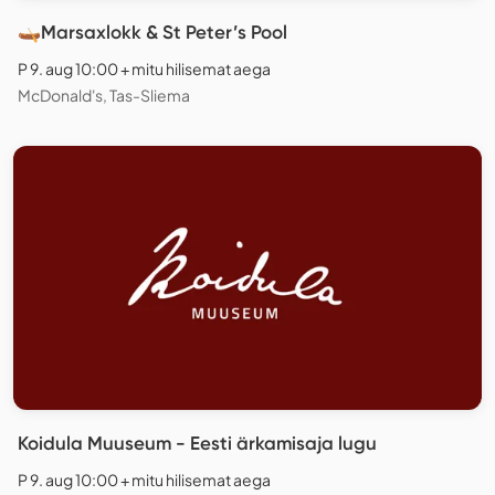
🛶Marsaxlokk & St Peter’s Pool
P 9. aug 10:00 + mitu hilisemat aega
McDonald's, Tas-Sliema
Koidula Muuseum - Eesti ärkamisaja lugu
P 9. aug 10:00 + mitu hilisemat aega