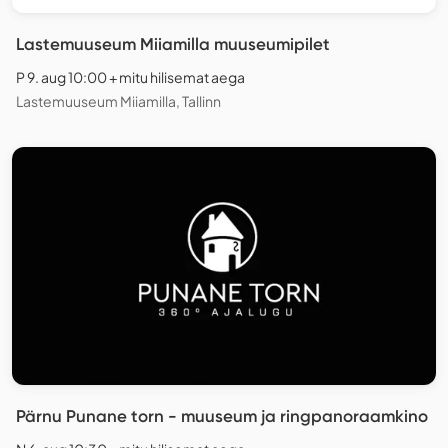
Lastemuuseum Miiamilla muuseumipilet
P 9. aug 10:00 + mitu hilisemat aega
Lastemuuseum Miiamilla, Tallinn
Pärnu Punane torn - muuseum ja ringpanoraamkino