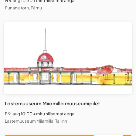
N 6. aug 10:30 + mitu hilisemat aega
Punane torn, Pärnu
Lastemuuseum Miiamilla muuseumipilet
P 9. aug 10:00 + mitu hilisemat aega
Lastemuuseum Miiamilla, Tallinn