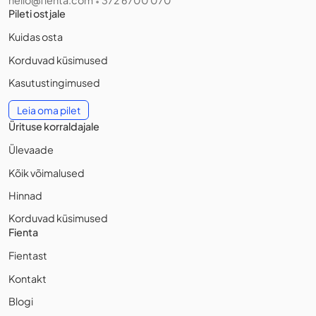
hello@fienta.com
372 6700 070
•
Pileti ostjale
Kuidas osta
Korduvad küsimused
Kasutustingimused
Leia oma pilet
Ürituse korraldajale
Ülevaade
Kõik võimalused
Hinnad
Korduvad küsimused
Fienta
Fientast
Kontakt
Blogi
Liitu ürituste uudiskirjaga