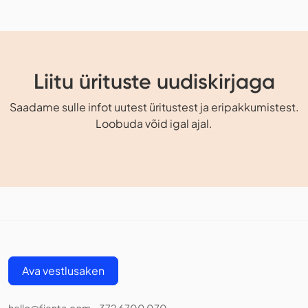
Liitu ürituste uudiskirjaga
Saadame sulle infot uutest üritustest ja eripakkumistest.
Loobuda võid igal ajal.
Ava vestlusaken