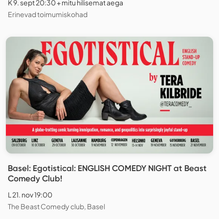
K 9. sept 20:30 + mitu hilisemat aega
Erinevad toimumiskohad
Basel: Egotistical: ENGLISH COMEDY NIGHT at Beast
Comedy Club!
L 21. nov 19:00
The Beast Comedy club, Basel