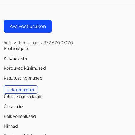
Ava vestlusaken
hello@fienta.com
372 6700 070
•
Pileti ostjale
Kuidas osta
Korduvad küsimused
Kasutustingimused
Leia oma pilet
Ürituse korraldajale
Ülevaade
Kõik võimalused
Hinnad