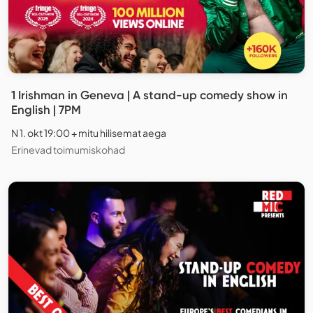
1 Irishman in Geneva | A stand-up comedy show in
English | 7PM
N 1. okt 19:00 + mitu hilisemat aega
Erinevad toimumiskohad